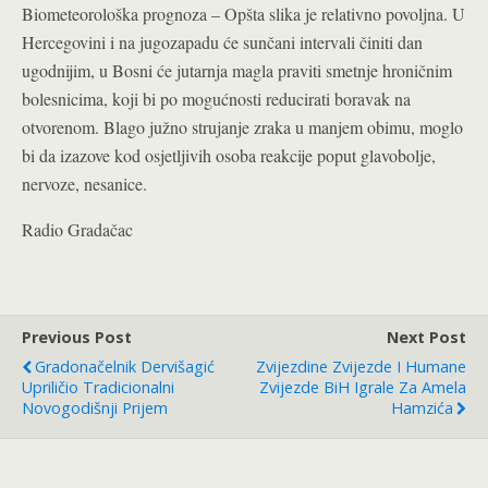
Biometeorološka prognoza – Opšta slika je relativno povoljna. U
Hercegovini i na jugozapadu će sunčani intervali činiti dan
ugodnijim, u Bosni će jutarnja magla praviti smetnje hroničnim
bolesnicima, koji bi po mogućnosti reducirati boravak na
otvorenom. Blago južno strujanje zraka u manjem obimu, moglo
bi da izazove kod osjetljivih osoba reakcije poput glavobolje,
nervoze, nesanice.
Radio Gradačac
Previous Post
Next Post
Gradonačelnik Dervišagić
Zvijezdine Zvijezde I Humane
Upriličio Tradicionalni
Zvijezde BiH Igrale Za Amela
Novogodišnji Prijem
Hamzića