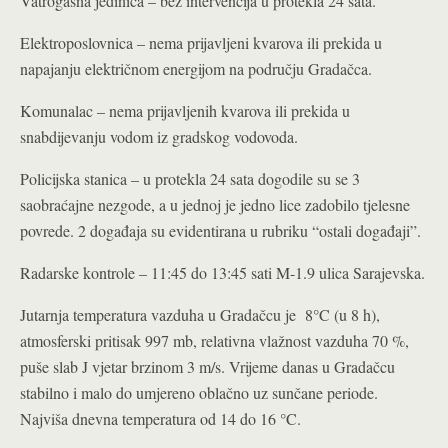
Vatrogasna jedinica – bez intervencija u protekla 24 sata.
Elektroposlovnica – nema prijavljeni kvarova ili prekida u
napajanju električnom energijom na području Gradačca.
Komunalac – nema prijavljenih kvarova ili prekida u
snabdijevanju vodom iz gradskog vodovoda.
Policijska stanica – u protekla 24 sata dogodile su se 3
saobraćajne nezgode, a u jednoj je jedno lice zadobilo tjelesne
povrede. 2 događaja su evidentirana u rubriku “ostali događaji”.
Radarske kontrole – 11:45 do 13:45 sati M-1.9 ulica Sarajevska.
Jutarnja temperatura vazduha u Gradačcu je 8°C (u 8 h),
atmosferski pritisak 997 mb, relativna vlažnost vazduha 70 %,
puše slab J vjetar brzinom 3 m/s. Vrijeme danas u Gradačcu
stabilno i malo do umjereno oblačno uz sunčane periode.
Najviša dnevna temperatura od 14 do 16 °C.