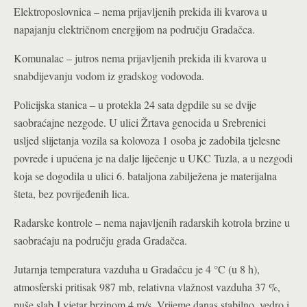
Elektroposlovnica – nema prijavljenih prekida ili kvarova u
napajanju električnom energijom na području Gradačca.
Komunalac – jutros nema prijavljenih prekida ili kvarova u
snabdijevanju vodom iz gradskog vodovoda.
Policijska stanica – u protekla 24 sata dgpdile su se dvije
saobraćajne nezgode
. U ulici Žrtava genocida u Srebrenici
usljed slijetanja vozila sa kolovoza 1 osoba je zadobila tjelesne
povrede i upućena je na dalje liječenje u UKC Tuzla, a u nezgodi
koja se dogodila u ulici 6. bataljona zabilježena je materijalna
šteta, bez povrijeđenih lica.
Radarske kontrole – nema najavljenih radarskih kotrola brzine u
saobraćaju na području grada Gradačca.
Jutarnja temperatura vazduha u Gradačcu je 4 °C (u 8 h),
atmosferski pritisak 987 mb, relativna vlažnost vazduha 37 %,
puše slab J vjetar brzinom 4 m/s. Vrijeme danas stabilno, vedro i