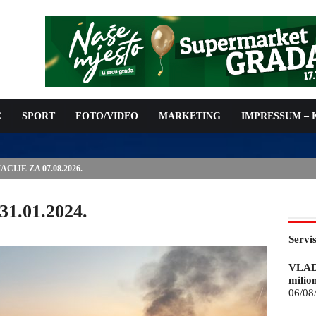
C
SPORT
FOTO/VIDEO
MARKETING
IMPRESSUM –
ISAN UGOVOR: 6,9 MILIONA KM ZA VODOSNABDIJEVANJE
31.01.2024.
Servi
VLAD
milio
06/08