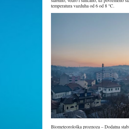
stabilno, vedro i sunčano, uz povremeno s
temperatura vazduha od 6 od 8 °C.
Biometeorološka prognoza – Dodatna stabili