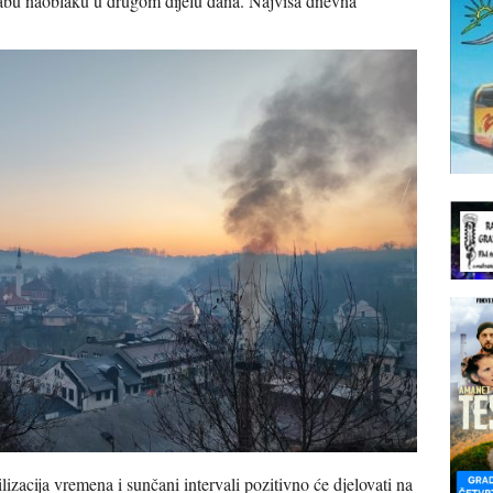
labu naoblaku u drugom dijelu dana. Najviša dnevna
zacija vremena i sunčani intervali pozitivno će djelovati na