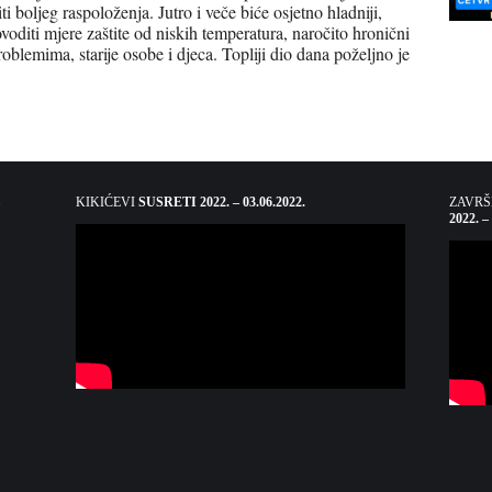
iti boljeg raspoloženja. Jutro i veče biće osjetno hladniji,
voditi mjere zaštite od niskih temperatura, naročito hronični
oblemima, starije osobe i djeca. Topliji dio dana poželjno je
KIKIĆEVI
SUSRETI 2022. – 03.06.2022.
ZAVR
2022. –