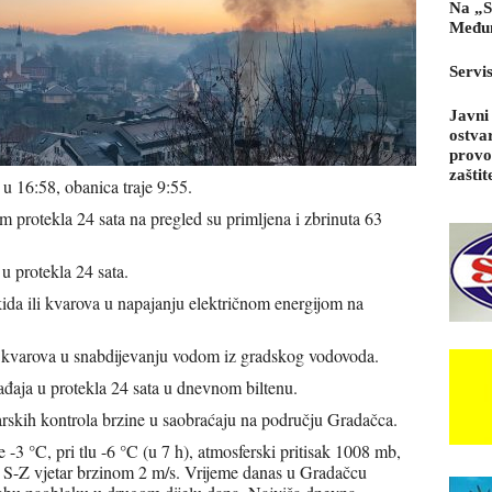
Na „S
Međun
Servi
Javni
ostva
provo
zaštit
 u 16:58, obanica traje 9:55.
protekla 24 sata na pregled su primljena i zbrinuta 63
 u protekla 24 sata.
ida ili kvarova u napajanju električnom energijom na
i kvarova u snabdijevanju vodom iz gradskog vodovoda.
ađaja u protekla 24 sata u dnevnom biltenu.
rskih kontrola brzine u saobraćaju na području Gradačca.
-3 °C, pri tlu -6 °C (u 7 h), atmosferski pritisak 1008 mb,
b S-Z vjetar brzinom 2 m/s. Vrijeme danas u Gradačcu