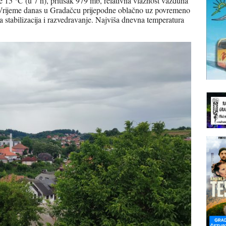
 15 °C (u 7 h), pritisak 979 mb, relativna vlažnost vazduha
. Vrijeme danas u Gradačcu prijepodne oblačno uz povremeno
stabilizacija i razvedravanje. Najviša dnevna temperatura