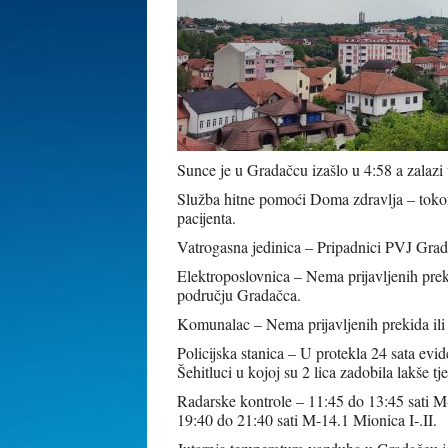
Sunce je u Gradačcu izašlo u 4:58 a zalazi 
Služba hitne pomoći Doma zdravlja – tokom 
pacijenta.
Vatrogasna jedinica – Pripadnici PVJ Gradač
Elektroposlovnica – Nema prijavljenih prek
području Gradačca
.
Komunalac – Nema prijavljenih prekida il
Policijska stanica – U protekla 24 sata evid
Šehitluci u kojoj su 2 lica zadobila lakše tj
Radarske kontrole – 11:45 do 13:45 sati M-1
19:40 do 21:40 sati M-14.1 Mionica I-.II.