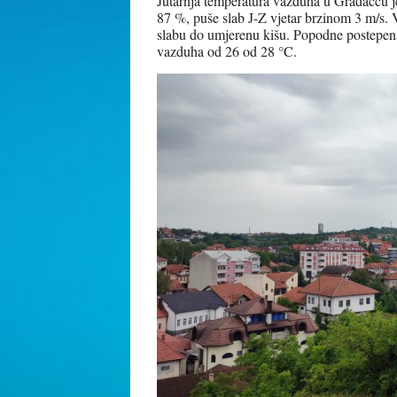
Jutarnja temperatura vazduha u Gradačcu je
87 %, puše slab J-Z vjetar brzinom 3 m/s
slabu do umjerenu kišu. Popodne postepena 
vazduha od 26 od 28 °C.