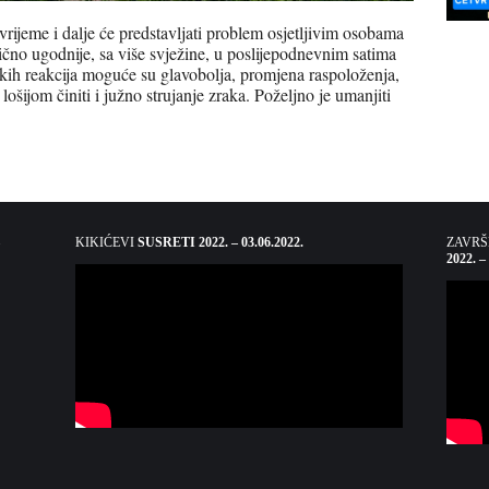
ijeme i dalje će predstavljati problem osjetljivim osobama
ično ugodnije, sa više svježine, u poslijepodnevnim satima
tskih reakcija moguće su glavobolja, promjena raspoloženja,
ošijom činiti i južno strujanje zraka. Poželjno je umanjiti
KIKIĆEVI
SUSRETI 2022. – 03.06.2022.
ZAVR
2022. –