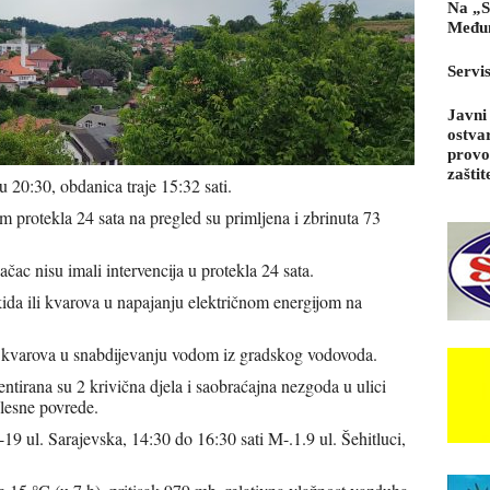
Na „S
Međun
Servi
Javni
ostva
provo
zaštit
u 20:30, obdanica traje 15:32 sati.
protekla 24 sata na pregled su primljena i zbrinuta 73
ac nisu imali intervencija u protekla 24 sata.
ida ili kvarova u napajanju električnom energijom na
i kvarova u snabdijevanju vodom iz gradskog vodovoda.
entirana su 2 krivična djela i saobraćajna nezgoda u ulici
elesne povrede.
9 ul. Sarajevska, 14:30 do 16:30 sati M-.1.9 ul. Šehitluci,