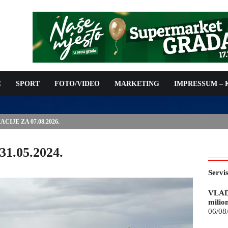
C
SPORT
FOTO/VIDEO
MARKETING
IMPRESSUM –
ISAN UGOVOR: 6,9 MILIONA KM ZA VODOSNABDIJEVANJE
31.05.2024.
Servi
VLAD
milio
06/08