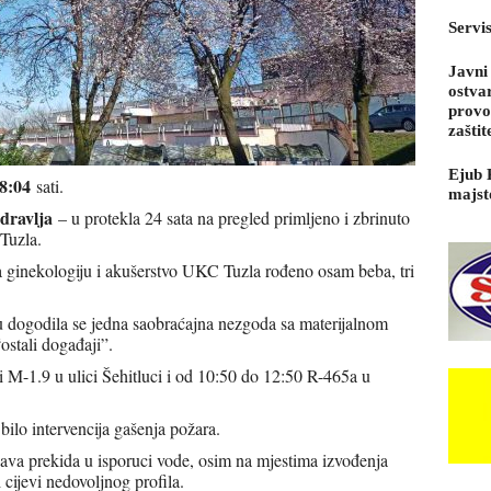
Servi
Javni
ostva
provo
zaštit
Ejub 
8:04
sati.
majst
dravlja
– u protekla 24 sata na pregled primljeno i zbrinuto
Tuzla.
za ginekologiju i akušerstvo UKC Tuzla rođeno osam beba, tri
u dogodila se jedna saobraćajna nezgoda sa materijalnom
ostali događaji”.
 M-1.9 u ulici Šehitluci i od 10:50 do 12:50 R-465a u
 bilo intervencija gašenja požara.
ava prekida u isporuci vode, osim na mjestima izvođenja
 cijevi nedovoljnog profila.