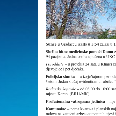
Sunce
5:54
1
u Gradačcu izašlo u
zalazi u
Služba hitne medicinske pomoći Doma z
94 pacijenta. Jedna osoba upućena u UKC 
Porodilište
– u protekla 24 sata u Klinici 
djevojčice i pet dječaka.
Policijska stanica
– u izvještajnom period
štetom. Jedan slučaj evidentiran u rubriku “
Radarske kontrole
– od 08:00 do 10:00 sati
mjestu Kerep. (BIHAMK)
Profesionalna vatrogasna jedinica
– nije
Komunalac
– nema kvarova i planskih naj
radova na zamjeni azbest-cementnih cijevi i