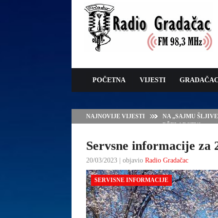
POČETNA
VIJESTI
GRADAČA
NAJNOVIJE VIJESTI
NA „SAJMU ŠLJIV
PČELARSTVA
Servsne informacije za 
20/03/2023 | objavio
Radio Gradačac
SERVISNE INFORMACIJE