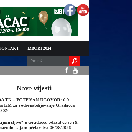
 KONTAKT
IZBORI 2024
Nove
vijesti
A TK – POTPISAN UGOVOR: 6,9
na KM za vodosnabdijevanje Gradačca
/2026
ajmu šljive“ u Gradačcu održat će se i 9.
arodni sajam pčelarstva
06/08/2026