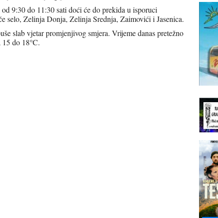
od 9:30 do 11:30 sati doći će do prekida u isporuci
če selo, Zelinja Donja, Zelinja Srednja, Zaimovići i Jasenica.
puše slab vjetar promjenjivog smjera. Vrijeme danas pretežno
°
a 15 do 18
C.