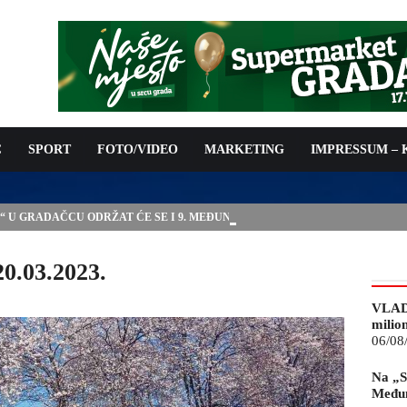
C
SPORT
FOTO/VIDEO
MARKETING
IMPRESSUM –
E“ U GRADAČCU ODRŽAT ĆE SE I 9. MEĐUNARODNI SAJAM
20.03.2023.
VLAD
milio
06/08
Na „S
Međun