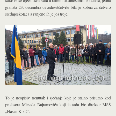
kako bi se djeca školovala u ratnim okolnostima. Nažalost, jedna
granata 23. decembra devedesetčetvrte bila je kobna za četvero
srednjoškolaca a ranjeno ih je još troje.
To je neopisiv trenutak i sjećanje koje je stalno prisutno kod
profesora Mirsada Bajramovića koji je tada bio direktor MSŠ
„Hasan Kikić“.