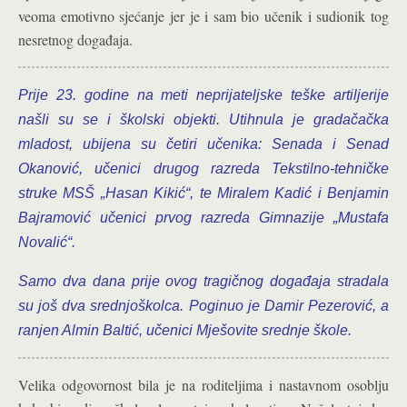
veoma emotivno sjećanje jer je i sam bio učenik i sudionik tog
nesretnog događaja.
Prije 23. godine na meti neprijateljske teške artiljerije
našli su se i školski objekti. Utihnula je gradačačka
mladost, ubijena su četiri učenika: Senada i Senad
Okanović, učenici drugog razreda Tekstilno-tehničke
struke MSŠ „Hasan Kikić“, te Miralem Kadić i Benjamin
Bajramović učenici prvog razreda Gimnazije „Mustafa
Novalić“.
Samo dva dana prije ovog tragičnog događaja stradala
su još dva srednjoškolca. Poginuo je Damir Pezerović, a
ranjen Almin Baltić, učenici Mješovite srednje škole.
Velika odgovornost bila je na roditeljima i nastavnom osoblju