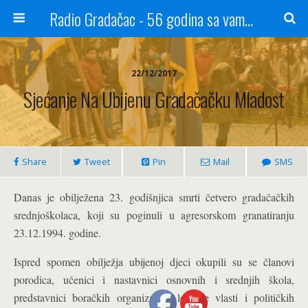
Radio Gradačac - 56 godina sa vama...
22/12/2017
Sjećanje Na Ubijenu Gradačačku Mladost
Share
Tweet
Pin
Mail
SMS
Danas je obilježena 23. godišnjica smrti četvero gradačačkih
srednjoškolaca, koji su poginuli u agresorskom granatiranju
23.12.1994. godine.
Ispred spomen obilježja ubijenoj djeci okupili su se članovi
porodica, učenici i nastavnici osnovnih i srednjih škola,
predstavnici boračkih organizacija, lokalne vlasti i političkih