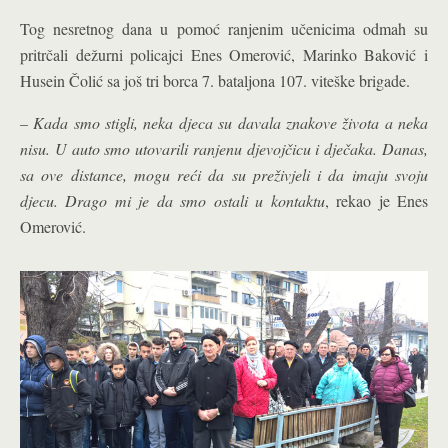
Tog nesretnog dana u pomoć ranjenim učenicima odmah su
pritrčali dežurni policajci Enes Omerović, Marinko Baković i
Husein Čolić sa još tri borca 7. bataljona 107. viteške brigade.
– Kada smo stigli, neka djeca su davala znakove života a neka
nisu. U auto smo utovarili ranjenu djevojčicu i dječaka. Danas,
sa ove distance, mogu reći da su preživjeli i da imaju svoju
djecu. Drago mi je da smo ostali u kontaktu
, rekao je Enes
Omerović.