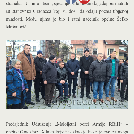
stranaka. U miru i tišini, sjećanje na taj tužni događaj posmatrali
su stanovnici Gradačca koji su došli da odaju počast ubijenoj
mladosti. Među njima je bio i ratni načelnik općine Šefko
Mešanović.
Predsjednik Udruženja „Maloljetni borci Armije RBiH“ –
općine Gradačac, Adnan Fejzić istakao je kako je ovo za njega