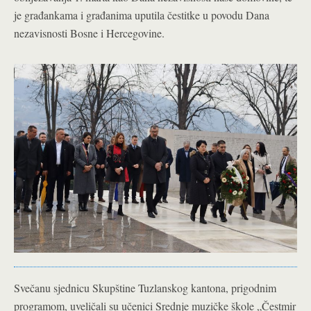
je građankama i građanima uputila čestitke u povodu Dana
nezavisnosti Bosne i Hercegovine.
Svečanu sjednicu Skupštine Tuzlanskog kantona, prigodnim
programom, uveličali su učenici Srednje muzičke škole „Čestmir