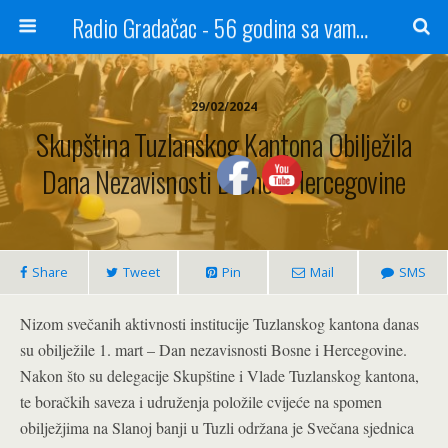
Radio Gradačac - 56 godina sa vama...
29/02/2024
Skupština Tuzlanskog Kantona Obilježila
Dana Nezavisnosti Bosne I Hercegovine
Share
Tweet
Pin
Mail
SMS
Nizom svečanih aktivnosti institucije Tuzlanskog kantona danas
su obilježile 1. mart – Dan nezavisnosti Bosne i Hercegovine.
Nakon što su delegacije Skupštine i Vlade Tuzlanskog kantona,
te boračkih saveza i udruženja položile cvijeće na spomen
obilježjima na Slanoj banji u Tuzli održana je Svečana sjednica