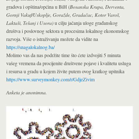
gradova i opština/općina u BiH (
Bosanska Krupa, Derventa,
Gornji Vakuf/Uskoplje, Goražde, Gradačac, Kotor Varoš,
Laktaši, Tešanj i Usora)
u cilju jačanja uloge građanskog
društva i poslovnog sektora u procesima lokalnog ekonomskog
razvoja.
Više o istraživanju možete da vidite na
https://snagalokalnog.ba/
Molimo vas da nas podržite time što ćete izdvojiti 5 minuta
vašeg vremena da procijenite društvene pojave i kvalitetu usluga
i resursa u gradu u kojem živite putem ovog kratkog upitnika
https://www.surveymonkey.com/r/GdjeZivim
Anketa je anonimna.