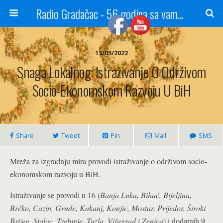
Radio Gradačac - 56 godina sa vama...
13/05/2022
Snaga Lokalnog: Istraživanje O Održivom
Socio-Ekonomskom Razvoju U BiH
Share
Tweet
Pin
Mail
SMS
Mreža za izgradnju mira provodi istraživanje o održivom socio-
ekonomskom razvoju u BiH.
Istraživanje se provodi u 16 (
Banja Luka, Bihać, Bijeljina,
Brčko, Cazin, Grude, Kakanj, Konjic, Mostar, Prijedor, Široki
Brijeg, Stolac, Trebinje, Tuzla, Višegrad i Zenica
) i dodatnih 9