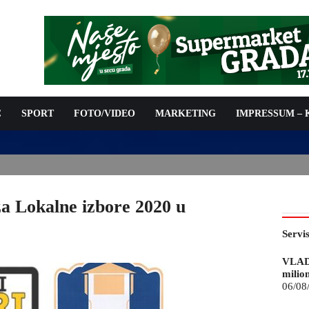
C
SPORT
FOTO/VIDEO
MARKETING
IMPRESSUM –
ISAN UGOVOR: 6,9 MILIONA KM ZA VODOSNABDIJEVANJE
za Lokalne izbore 2020 u
Servi
VLAD
milio
06/08