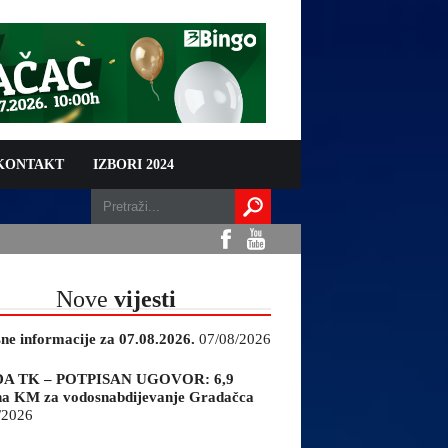
 KONTAKT
IZBORI 2024
Nove
vijesti
sne informacije za 07.08.2026.
07/08/2026
A TK – POTPISAN UGOVOR: 6,9
na KM za vodosnabdijevanje Gradačca
/2026