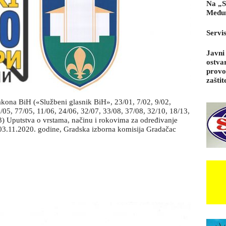
Na „S
Međun
Servi
Javni
ostva
provo
zaštit
akona BiH («Službeni glasnik BiH», 23/01, 7/02, 9/02,
/05, 77/05, 11/06, 24/06, 32/07, 33/08, 37/08, 32/10, 18/13,
(3) Uputstva o vrstama, načinu i rokovima za određivanje
a 03.11.2020. godine, Gradska izborna komisija Gradačac