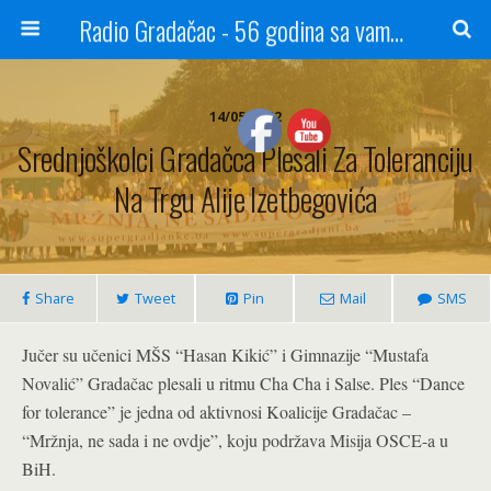
Radio Gradačac - 56 godina sa vama...
14/05/2022
Srednjoškolci Gradačca Plesali Za Toleranciju
Na Trgu Alije Izetbegovića
Share
Tweet
Pin
Mail
SMS
Jučer su učenici MŠS “Hasan Kikić” i Gimnazije “Mustafa
Novalić” Gradačac plesali u ritmu Cha Cha i Salse. Ples “Dance
for tolerance” je jedna od aktivnosi Koalicije Gradačac –
“Mržnja, ne sada i ne ovdje”, koju podržava Misija OSCE-a u
BiH.