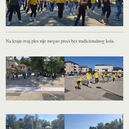
Na kraju ovaj ples nije mogao proći bez tradicionalnog kola.