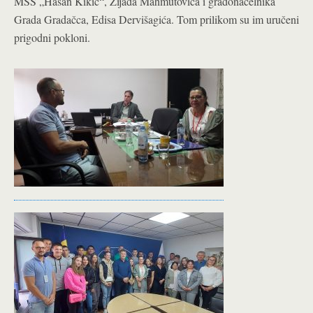
MSŠ „Hasan Kikić“, Zijada Mahmutovića i gradonačelnika
Grada Gradačca, Edisa Dervišagića. Tom prilikom su im uručeni
prigodni pokloni.