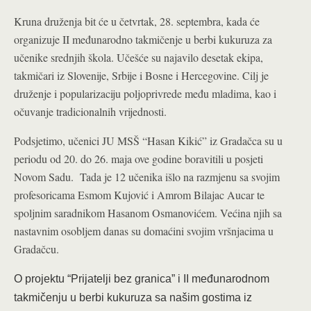
Kruna druženja bit će u četvrtak, 28. septembra, kada će
organizuje II međunarodno takmičenje u berbi kukuruza za
učenike srednjih škola. Učešće su najavilo desetak ekipa,
takmičari iz Slovenije, Srbije i Bosne i Hercegovine. Cilj je
druženje i popularizaciju poljoprivrede među mladima, kao i
očuvanje tradicionalnih vrijednosti.
Podsjetimo, učenici JU MSŠ “Hasan Kikić” iz Gradačca su u
periodu od 20. do 26. maja ove godine boravitili u posjeti
Novom Sadu. Tada je 12 učenika išlo na razmjenu sa svojim
profesoricama Esmom Kujović i Amrom Bilajac Aucar te
spoljnim saradnikom Hasanom Osmanovićem. Većina njih sa
nastavnim osobljem danas su domaćini svojim vršnjacima u
Gradačcu.
O projektu “Prijatelji bez granica” i II međunarodnom
takmičenju u berbi kukuruza sa našim gostima iz