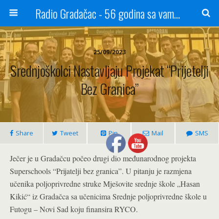
Radio Gradačac - 56 godina sa vama...
25/09/2023
Srednjoškolci Nastavljaju Projekat “Prijetelji
Bez Granica”
Share
Tweet
Pin
Mail
SMS
Ječer je u Gradačcu počeo drugi dio međunarodnog projekta
Superschools “Prijatelji bez granica”. U pitanju je razmjena
učenika poljoprivredne struke Mješovite srednje škole „Hasan
Kikić“ iz Gradačca sa učenicima Srednje poljoprivredne škole u
Futogu – Novi Sad koju finansira RYCO.