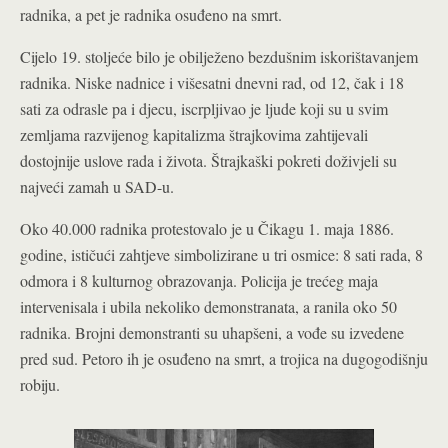
radnika, a pet je radnika osuđeno na smrt.
Cijelo 19. stoljeće bilo je obilježeno bezdušnim iskorištavanjem
radnika. Niske nadnice i višesatni dnevni rad, od 12, čak i 18
sati za odrasle pa i djecu, iscrpljivao je ljude koji su u svim
zemljama razvijenog kapitalizma štrajkovima zahtijevali
dostojnije uslove rada i života. Štrajkaški pokreti doživjeli su
najveći zamah u SAD-u.
Oko 40.000 radnika protestovalo je u Čikagu 1. maja 1886.
godine, ističući zahtjeve simbolizirane u tri osmice: 8 sati rada, 8
odmora i 8 kulturnog obrazovanja. Policija je trećeg maja
intervenisala i ubila nekoliko demonstranata, a ranila oko 50
radnika. Brojni demonstranti su uhapšeni, a vođe su izvedene
pred sud. Petoro ih je osuđeno na smrt, a trojica na dugogodišnju
robiju.