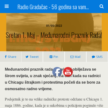
Radio Gradačac - 56 godina sa vama...
01/05/2022
Sretan 1. Maj – Međunarodni Praznik Rada!
Share
Tweet
Pin
Mail
SMS
Međunarodni praznik rada – Prvi maj obilježava se
širom svijeta, u znak sjećanja na dan kada su radnici
u Chicagu štrajkom i protestima počeli da se bore za
osmosatno radno vrijeme.
Podsjetnik je to na velike radničke proteste održane u Chicagu 1.
maja 1886. godine, kada je u sukobima s policijom poginulo više