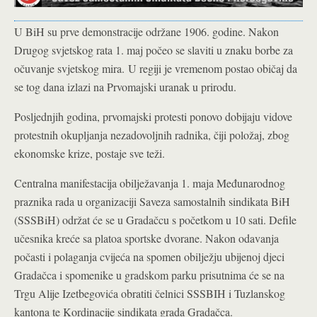
U BiH su prve demonstracije održane 1906. godine. Nakon
Drugog svjetskog rata 1. maj počeo se slaviti u znaku borbe za
očuvanje svjetskog mira. U regiji je vremenom postao običaj da
se tog dana izlazi na Prvomajski uranak u prirodu.
Posljednjih godina, prvomajski protesti ponovo dobijaju vidove
protestnih okupljanja nezadovoljnih radnika, čiji položaj, zbog
ekonomske krize, postaje sve teži.
Centralna manifestacija obilježavanja 1. maja Međunarodnog
praznika rada u organizaciji Saveza samostalnih sindikata BiH
(SSSBiH) održat će se u Gradačcu s početkom u 10 sati. Defile
učesnika kreće sa platoa sportske dvorane. Nakon odavanja
počasti i polaganja cvijeća na spomen obilježju ubijenoj djeci
Gradačca i spomenike u gradskom parku prisutnima će se na
Trgu Alije Izetbegovića obratiti čelnici SSSBIH i Tuzlanskog
kantona te Kordinacije sindikata grada Gradačca.