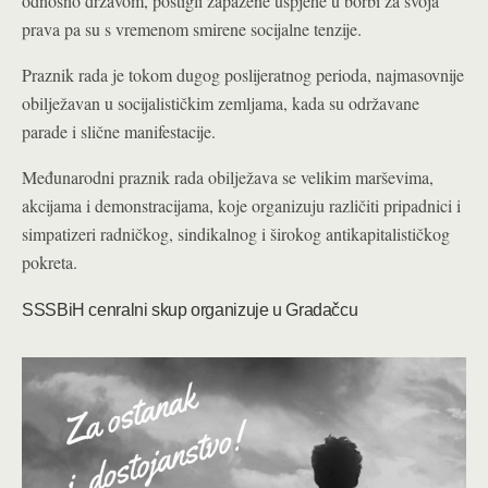
odnosno državom, postigli zapažene uspjehe u borbi za svoja
prava pa su s vremenom smirene socijalne tenzije.
Praznik rada je tokom dugog poslijeratnog perioda, najmasovnije
obilježavan u socijalističkim zemljama, kada su održavane
parade i slične manifestacije.
Međunarodni praznik rada obilježava se velikim marševima,
akcijama i demonstracijama, koje organizuju različiti pripadnici i
simpatizeri radničkog, sindikalnog i širokog antikapitalističkog
pokreta.
SSSBiH cenralni skup organizuje u Gradačcu