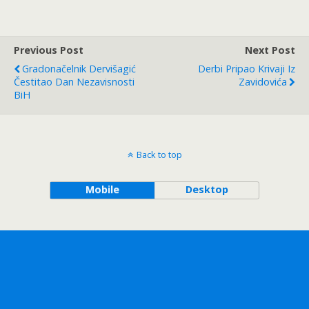
Previous Post
Next Post
Gradonačelnik Dervišagić
Derbi Pripao Krivaji Iz
Čestitao Dan Nezavisnosti
Zavidovića
BiH
Back to top
Mobile
Desktop