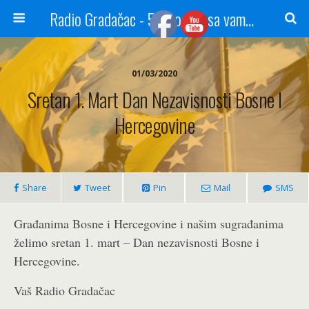
Radio Gradačac - 56 godina sa vama...
01/03/2020
Sretan 1. Mart Dan Nezavisnosti Bosne I
Hercegovine
Share
Tweet
Pin
Mail
SMS
Građanima Bosne i Hercegovine i našim sugrađanima
želimo sretan 1. mart – Dan nezavisnosti Bosne i
Hercegovine.
Vaš Radio Gradačac