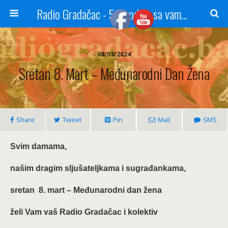
Radio Gradačac - 56 godina sa vama...
08/03/2024
Sretan 8. Mart – Međunarodni Dan Žena
Share
Tweet
Pin
Mail
SMS
Svim damama,
našim dragim sljušateljkama i sugrađankama,
sretan 8. mart – Međunarodni dan žena
želi Vam vaš Radio Gradačac
i kolektiv