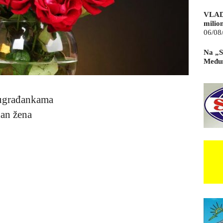
VLAD
milio
06/08
Na „S
Međun
sugrađankama
dan žena