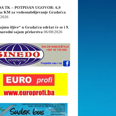
A TK – POTPISAN UGOVOR: 6,9
na KM za vodosnabdijevanje Gradačca
/2026
ajmu šljive“ u Gradačcu održat će se i 9.
arodni sajam pčelarstva
06/08/2026