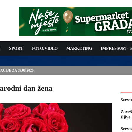
C
SPORT
FOTO/VIDEO
MARKETING
IMPRESSUM –
E PRED OTVARANJE 53. SAJMA ŠLJIVE U GRADAČCU
arodni dan žena
Servi
Završ
šljiv
Servi