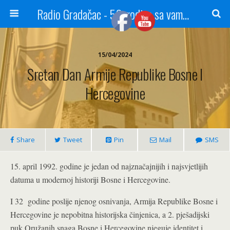
Radio Gradačac - 56 godina sa vama...
15/04/2024
Sretan Dan Armije Republike Bosne I
Hercegovine
Share
Tweet
Pin
Mail
SMS
15. april 1992. godine je jedan od najznačajnijih i najsvjetlijih
datuma u modernoj historiji Bosne i Hercegovine.
I 32 godine poslije njenog osnivanja, Armija Republike Bosne i
Hercegovine je nepobitna historijska činjenica, a 2. pješadijski
puk Oružanih snaga Bosne i Hercegovine njeguje identitet i