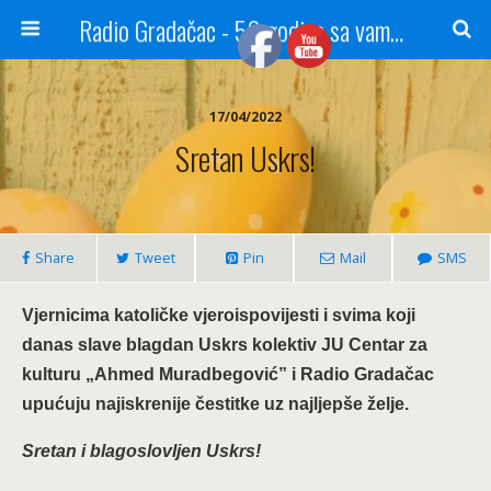
Radio Gradačac - 56 godina sa vama...
17/04/2022
Sretan Uskrs!
Share
Tweet
Pin
Mail
SMS
Vjernicima katoličke vjeroispovijesti i svima koji
danas slave blagdan Uskrs kolektiv JU Centar za
kulturu „Ahmed Muradbegović” i Radio Gradačac
upućuju najiskrenije čestitke uz najljepše želje.
Sretan i blagoslovljen Uskrs!