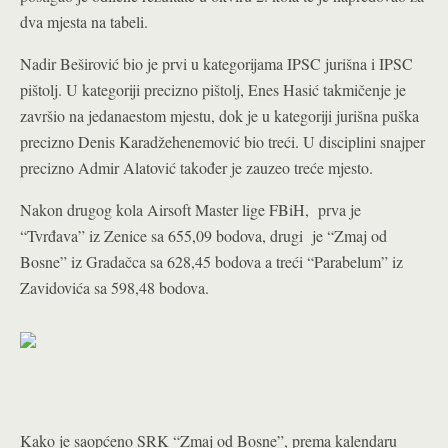
dva mjesta na tabeli.
Nadir Beširović bio je prvi u kategorijama IPSC jurišna i IPSC
pištolj. U kategoriji precizno pištolj, Enes Hasić takmičenje je
završio na jedanaestom mjestu, dok je u kategoriji jurišna puška
precizno Denis Karadžehenemović bio treći. U disciplini snajper
precizno Admir Alatović također je zauzeo treće mjesto.
Nakon drugog kola Airsoft Master lige FBiH, prva je
“Tvrđava” iz Zenice sa 655,09 bodova, drugi je “Zmaj od
Bosne” iz Gradačca sa 628,45 bodova a treći “Parabelum” iz
Zavidovića sa 598,48 bodova.
Kako je saopćeno SRK “Zmaj od Bosne”, prema kalendaru