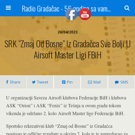
Radio Gradačac - 56 godina sa vama...
26/04/2023
SRK “Zmaj Od Bosne” Iz Gradačca Sve Bolji U
Airsoft Master Ligi FBiH
Share
Tweet
Pin
Mail
SMS
U organizaciji Saveza Airsoft klubova Federacije BiH i klubova
ASK “Orion” i ASK “Fenix” iz Tešnja u ovom gradu tokom
vikenda je održano 2. kolo Airsoft Master lige Federacije BiH.
Sportsko rekreativni klub “Zmaj od Bosne” iz Gradačca
postigao je odlične rezultate u okviru 2. kola te je napredovao za