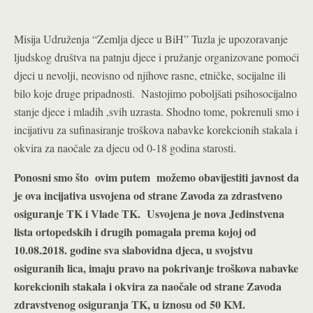
Misija Udruženja “Zemlja djece u BiH” Tuzla je upozoravanje
ljudskog društva na patnju djece i pružanje organizovane pomoći
djeci u nevolji, neovisno od njihove rasne, etničke, socijalne ili
bilo koje druge pripadnosti. Nastojimo poboljšati psihosocijalno
stanje djece i mladih ,svih uzrasta. Shodno tome, pokrenuli smo i
incijativu za sufinasiranje troškova nabavke korekcionih stakala i
okvira za naočale za djecu od 0-18 godina starosti.
Ponosni smo što ovim putem možemo obavijestiti javnost da
je ova incijativa usvojena od strane Zavoda za zdrastveno
osiguranje TK i Vlade TK. Usvojena je nova Jedinstvena
lista ortopedskih i drugih pomagala prema kojoj od
10.08.2018. godine sva slabovidna djeca, u svojstvu
osiguranih lica, imaju pravo na pokrivanje troškova nabavke
korekcionih stakala i okvira za naočale od strane Zavoda
zdravstvenog osiguranja TK, u iznosu od 50 KM.