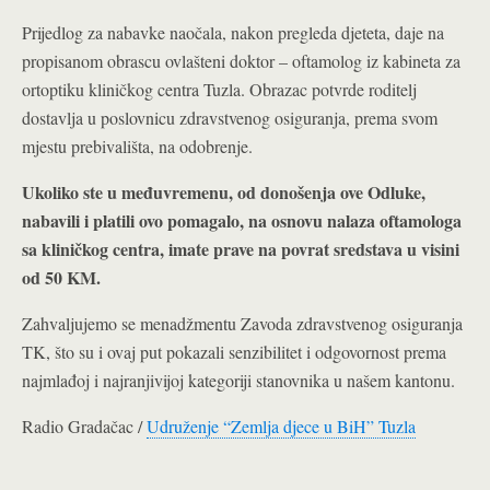
Prijedlog za nabavke naočala, nakon pregleda djeteta, daje na
propisanom obrascu ovlašteni doktor – oftamolog iz kabineta za
ortoptiku kliničkog centra Tuzla. Obrazac potvrde roditelj
dostavlja u poslovnicu zdravstvenog osiguranja, prema svom
mjestu prebivališta, na odobrenje.
Ukoliko ste u međuvremenu, od donošenja ove Odluke,
nabavili i platili ovo pomagalo, na osnovu nalaza oftamologa
sa kliničkog centra, imate prave na povrat sredstava u visini
od 50 KM.
Zahvaljujemo se menadžmentu Zavoda zdravstvenog osiguranja
TK, što su i ovaj put pokazali senzibilitet i odgovornost prema
najmlađoj i najranjivijoj kategoriji stanovnika u našem kantonu.
Radio Gradačac /
Udruženje “Zemlja djece u BiH” Tuzla