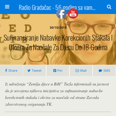
Radio Gradačac - 56 godina sa vama...
30/10/2018
Sufinansiranje Nabavke Korekcionih Stakala I
Okvira Za Naočale Za Djecu Do 18 Godina
Share
Tweet
Pin
Mail
SMS
Iz udruženja “Zemlja djece u BiH” Tuzla informisali su javnost
da je usvojena njihova inicijativa za sufinansiranje nabavke
korekcionih stakala i okvira za naočale od strane Zavoda
zdravstvenog osiguranja TK.