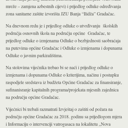
mreže – zamjena azbestnih cijevi) i prijedlog odluke određivanja
zona sanitarne zaštite izvorišta JZU Banja “Ilidža” Gradačac.
Na dnevnom redu je i prijedlog odluke o utvrđivanju školskih
područja osnovnih škola na području općine Gradačac, te
prijedlog odluke o izmjenama Odluke o bezbjednosti saobraćaja
na putevima općine Gradačac i Odluke o izmjenama i dopunama
Odluke o javnim parkiralištima.
Na stolovima vijećnika trebao bi se naći i prijedlog odluke o
izmjenama i dopunama Odluke o kriterijima, načinu i postupku
raspodjele sredstava iz budžeta Općine Gradačac za finansiranje,
sufinanisranje kapitalnih programa/projekata mjesnih zajednica
na području općine Gradačac.
Vijećnici bi trebali razmatrati Izvještaj o zaštiti od požara na
području općine Gradačac za 2018. godinu sa prijedlogom mjera
i Informaciju o intervenciji vatrogasaca na lokalitetu „Nova