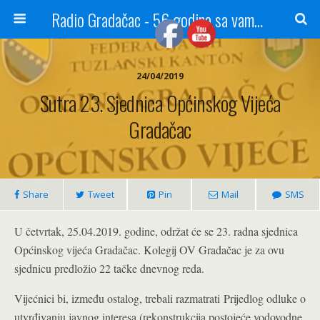
Radio Gradačac - 56 godina sa vama...
24/04/2019
Sutra 23. Sjednica Općinskog Vijeća
Gradačac
Share
Tweet
Pin
Mail
SMS
U četvrtak, 25.04.2019. godine, održat će se 23. radna sjednica
Općinskog vijeća Gradačac. Kolegij OV Gradačac je za ovu
sjednicu predložio 22 tačke dnevnog reda.
Vijećnici bi, između ostalog, trebali razmatrati Prijedlog odluke o
utvrđivanju javnog interesa (rekonstrukcija postojeće vodovodne