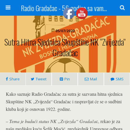
Radio Gradačac - 56 godina sa vama...
05/07/2020
Sutra Hitna Sjednica Skupštine NK “Zvijezda”
Gradačac
Share
Tweet
Pin
Mail
SMS
Kako saznaje Radio Gradačac za sutra je sazvana hitna sjednica
Skupštine NK „Zvijezda“ Gradačac i raspravljat će se o sudbini
kluba koji je osnovan 1922. godine.
–
Tema je budući status NK „Zvijezda“ Gradača
c, rekao je za
našu medijsku kuću Šefik Moćić, predsjednik Upravnog odbora