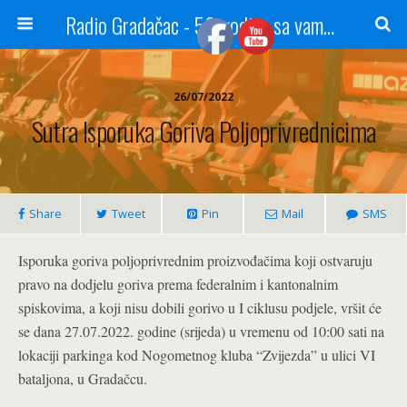
Radio Gradačac - 56 godina sa vama...
26/07/2022
Sutra Isporuka Goriva Poljoprivrednicima
Share
Tweet
Pin
Mail
SMS
Isporuka goriva poljoprivrednim proizvođačima koji ostvaruju
pravo na dodjelu goriva prema federalnim i kantonalnim
spiskovima, a koji nisu dobili gorivo u I ciklusu podjele, vršit će
se dana 27.07.2022. godine (srijeda) u vremenu od 10:00 sati na
lokaciji parkinga kod Nogometnog kluba “Zvijezda” u ulici VI
bataljona, u Gradačcu.