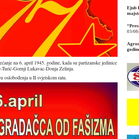
Ejub 
majst
“Pres
03/08
Agrom
godin
ćanje na 6. april 1945. godine, kada su partizanske jedinice
-Turić-Gornji Lukavac-Donja Zelinja.
cu oslobođenja u II svjetskom ratu.