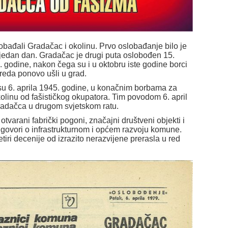
obađali Gradačac i okolinu. Prvo oslobađanje bilo je
o jedan dan. Gradačac je drugi puta oslobođen 15.
 godine, nakon čega su i u oktobru iste godine borci
eda ponovo ušli u grad.
 su 6. aprila 1945. godine, u konačnim borbama za
olinu od fašističkog okupatora. Tim povodom 6. april
adačca u drugom svjetskom ratu.
otvarani fabrički pogoni, značajni društveni objekti i
se govori o infrastrukturnom i općem razvoju komune.
iri decenije od izrazito nerazvijene prerasla u red