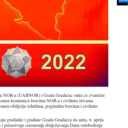
oraca NOR-a (UABNOR) i Grada Gradačac sutra će zvanične
 spomen kosturnicu borcima NOR-a i civilnim žrtvama
pomen-obilježju šehidima, poginulim borcima i civilnim
 građanke i građane Grada Gradačca da sutra, 6. aprila
k i prisustvuju ceremoniji obilježavanja Dana oslobođenja