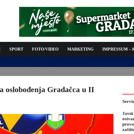
C
SPORT
FOTO/VIDEO
MARKETING
IMPRESSUM –
PODNOŠENJE ZAHTJEVA ZA OSTVARIVANJE PRAVA NA
 TROŠKOVA PROVOĐENJA PROGRAMA PREVENTIVNIH MJERA
 KOZA
a oslobođenja Gradačca u II
Servi
Javni
ostva
provo
zaštit