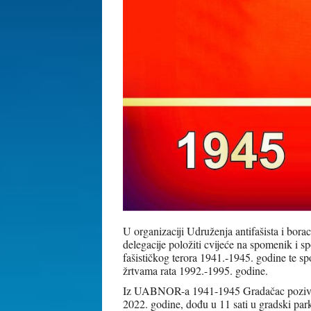
U organizaciji Udruženja antifašista i b
delegacije položiti cvijeće na spomenik i
fašističkog terora 1941.-1945. godine te s
žrtvama rata 1992.-1995. godine.
Iz UABNOR-a 1941-1945 Gradačac pozivaju
2022. godine, dođu u 11 sati u gradski par