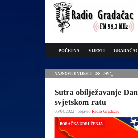
POČETNA
VIJESTI
GRADAČA
NAJNOVIJE VIJESTI
JAVNI POZIV ZA 
SUFINANSIRANJE
ZAŠTITE OVACA I
Sutra obilježavanje Dan
svjetskom ratu
05/04/2022 | objavio
Radio Gradačac
BORAČKA UDRUŽENJA