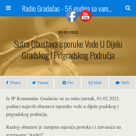
Radio Gradačac - 56 godina sa vama...
31/01/2022
Sutra Obustava Isporuke Vode U Dijelu
Gradskog I Prigradskog Područja
Share
Tweet
Pin
Mail
SMS
Iz JP Komunalac Gradačac su za sutra (utorak, 01.02.2022.
godine) najavili obustavu isporuke vode u dijelu gradskog i
prigradskog područja.
Razlog obustave je zamjena mjerača protoka i i zatvarača na
rezervoaru “Avdići”.