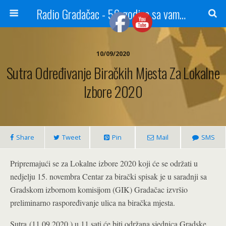
Radio Gradačac - 56 godina sa vama...
10/09/2020
Sutra Određivanje Biračkih Mjesta Za Lokalne
Izbore 2020
Share
Tweet
Pin
Mail
SMS
Pripremajući se za Lokalne izbore 2020 koji će se održati u
nedjelju 15. novembra Centar za birački spisak je u saradnji sa
Gradskom izbornom komisijom (GIK) Gradačac izvršio
preliminarno raspoređivanje ulica na biračka mjesta.
Sutra (11.09.2020.) u 11 sati će biti održana sjednica Gradske