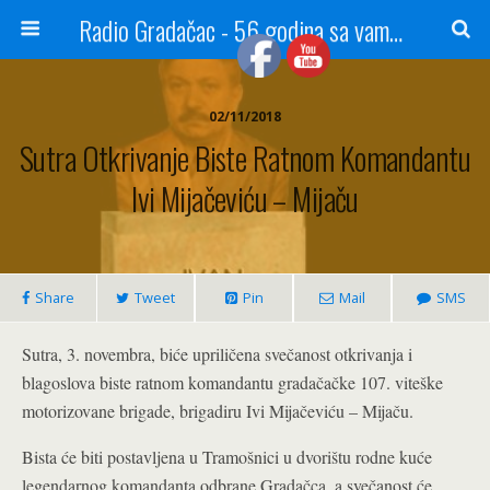
Radio Gradačac - 56 godina sa vama...
02/11/2018
Sutra Otkrivanje Biste Ratnom Komandantu
Ivi Mijačeviću – Mijaču
Share
Tweet
Pin
Mail
SMS
Sutra, 3. novembra, biće upriličena svečanost otkrivanja i
blagoslova biste ratnom komandantu gradačačke 107. viteške
motorizovane brigade, brigadiru Ivi Mijačeviću – Mijaču.
Bista će biti postavljena u Tramošnici u dvorištu rodne kuće
legendarnog komandanta odbrane Gradačca, a svečanost će