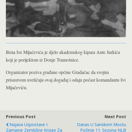
Bista Ive Mijačevića je djelo akademskog kipara Ante Jurkića
koji je porijeklom iz Donje Tramošnice.
Organizator poziva građane općine Gradačac da svojim
prisustvom uveličaju ovaj događaj i odaju počast komandantu Ivi
Mijačeviću.
Previous Post
Next Post
Najava Uspostave I
Danas U Sanskom Mostu
Zamjene Zemljišne Knjige Za
Počinje 11. Sezona NLB