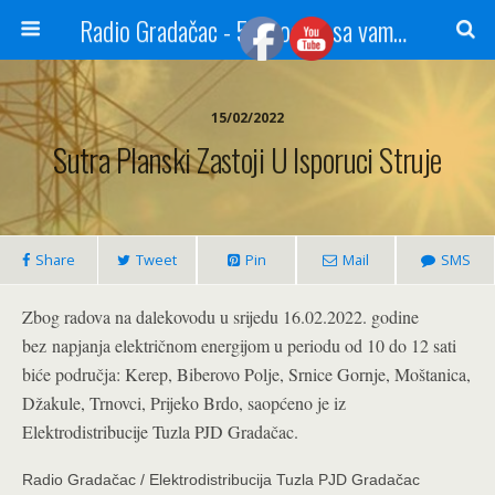
Radio Gradačac - 56 godina sa vama...
15/02/2022
Sutra Planski Zastoji U Isporuci Struje
Share
Tweet
Pin
Mail
SMS
Zbog radova na dalekovodu u srijedu 16.02.2022. godine
bez napjanja električnom energijom u periodu od 10 do 12 sati
biće područja: Kerep, Biberovo Polje, Srnice Gornje, Moštanica,
Džakule, Trnovci, Prijeko Brdo,
saopćeno je iz
Elektrodistribucije Tuzla PJD Gradačac.
Radio Gradačac / Elektrodistribucija Tuzla PJD Gradačac