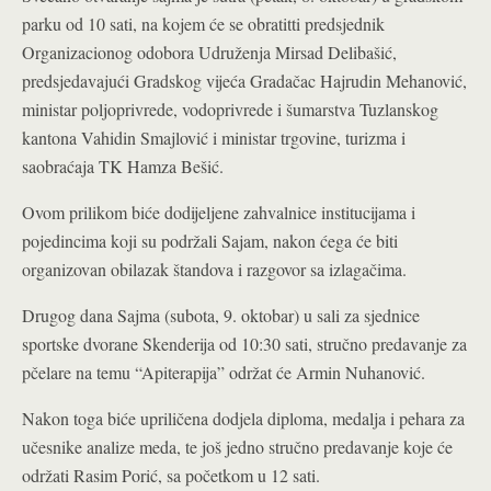
parku od 10 sati, na kojem će se obratitti predsjednik
Organizacionog odobora Udruženja Mirsad Delibašić,
predsjedavajući Gradskog vijeća Gradačac Hajrudin Mehanović,
ministar poljoprivrede, vodoprivrede i šumarstva Tuzlanskog
kantona Vahidin Smajlović i ministar trgovine, turizma i
saobraćaja TK Hamza Bešić.
Ovom prilikom biće dodijeljene zahvalnice institucijama i
pojedincima koji su podržali Sajam, nakon ćega će biti
organizovan obilazak štandova i razgovor sa izlagačima.
Drugog dana Sajma (subota, 9. oktobar) u sali za sjednice
sportske dvorane Skenderija od 10:30 sati, stručno predavanje za
pčelare na temu “Apiterapija” održat će Armin Nuhanović.
Nakon toga biće upriličena dodjela diploma, medalja i pehara za
učesnike analize meda, te još jedno stručno predavanje koje će
održati Rasim Porić, sa početkom u 12 sati.