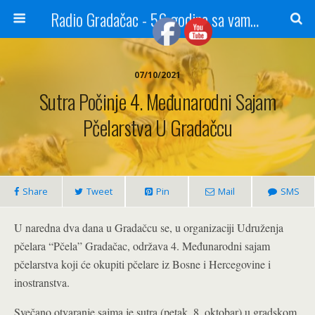
Radio Gradačac - 56 godina sa vama...
07/10/2021
Sutra Počinje 4. Međunarodni Sajam
Pčelarstva U Gradačcu
Share
Tweet
Pin
Mail
SMS
U naredna dva dana u Gradačcu se, u organizaciji Udruženja
pčelara “Pčela” Gradačac, održava 4. Međunarodni sajam
pčelarstva koji će okupiti pčelare iz Bosne i Hercegovine i
inostranstva.
Svečano otvaranje sajma je sutra (petak, 8. oktobar) u gradskom