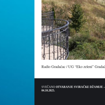
Radio Gradačac / UG “Eko zeleni” Grada
SVEČANO
OTVARANJE SVIRAČKE DŽAMIJE –
04.10.2025.