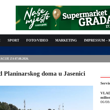
C
SPORT
FOTO/VIDEO
MARKETING
IMPRESSUM –
ISAN UGOVOR: 6,9 MILIONA KM ZA VODOSNABDIJEVANJE
d Planinarskog doma u Jasenici
Servi
VLAD
milio
06/08