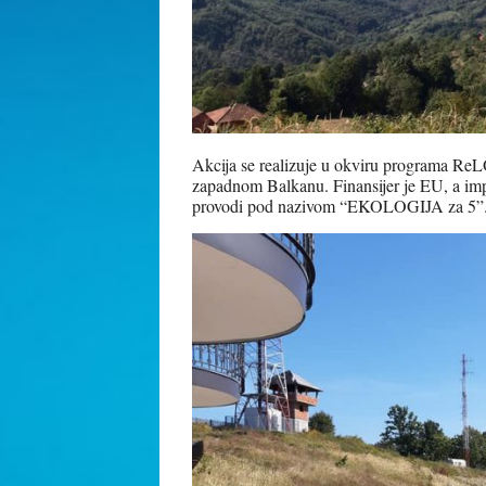
Akcija se realizuje u okviru programa Re
zapadnom Balkanu. Finansijer je EU, a i
provodi pod nazivom “EKOLOGIJA za 5”