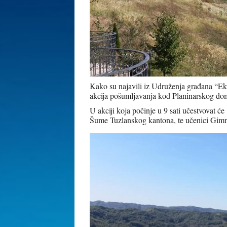
Kako su najavili iz Udruženja građana “Eko
akcija pošumljavanja kod Planinarskog dom
U akciji koja počinje u 9 sati učestvovat ć
Šume Tuzlanskog kantona, te učenici Gim