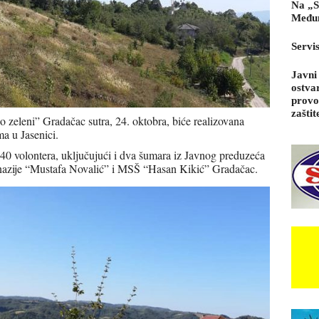
Na „S
Međun
Servi
Javni
ostva
provo
zaštit
 zeleni” Gradačac sutra, 24. oktobra, biće realizovana
a u Jasenici.
e 40 volontera, uključujući i dva šumara iz Javnog preduzeća
nazije “Mustafa Novalić” i MSŠ “Hasan Kikić” Gradačac.