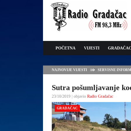
POČETNA
VIJESTI
GRADAČA
NAJNOVIJE VIJESTI
VLADA TK – POTP
GRADAČCA
Sutra pošumljavanje ko
23/10/2019 | objavio
Radio Gradačac
GRADAČAC