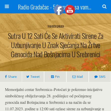
Radio Gradačac - 56 godina sa vama...
10/07/2023
Sutra U 12 Sati Će Se Aktivirati Sirene Za
Uzbunjivanje U Znak Sjećanja Na Žrtve
Genocida Nad Bošnjacima U Srebrenici
Share
Tweet
Pin
Mail
SMS
Memorijalni centar Srebrenica–Potočari je pokrenuo inicijativu
simboličnog obilježavanja 28. godišnjice od počinjenog
genocida nad Bošnjacima u Srebrenici a na način da se
11.07.2023. godine u 12:00 sati oglase sirene za uzbunjivanje u