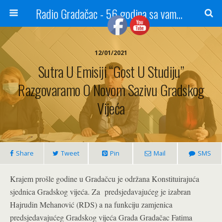
Radio Gradačac - 56 godina sa vama...
12/01/2021
Sutra U Emisiji “Gost U Studiju”
Razgovaramo O Novom Sazivu Gradskog
Vijeća
Share
Tweet
Pin
Mail
SMS
Krajem prošle godine u Gradačcu je održana Konstituirajuća
sjednica Gradskog vijeća. Za predsjedavajućeg je izabran
Hajrudin Mehanović (RDS) a na funkciju zamjenica
predsjedavajućeg Gradskog vijeća Grada Gradačac Fatima