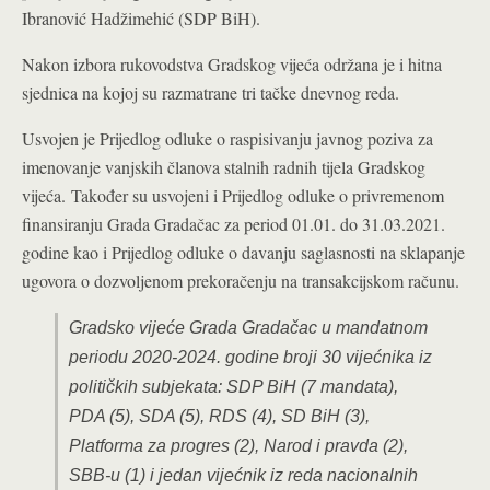
Ibranović Hadžimehić (SDP BiH).
Nakon izbora rukovodstva Gradskog vijeća održana je i hitna
sjednica na kojoj su razmatrane tri tačke dnevnog reda.
Usvojen je Prijedlog odluke o raspisivanju javnog poziva za
imenovanje vanjskih članova stalnih radnih tijela Gradskog
vijeća. Također su usvojeni i Prijedlog odluke o privremenom
finansiranju Grada Gradačac za period 01.01. do 31.03.2021.
godine kao i Prijedlog odluke o davanju saglasnosti na sklapanje
ugovora o dozvoljenom prekoračenju na transakcijskom računu.
Gradsko vijeće Grada Gradačac u mandatnom
periodu 2020-2024. godine broji 30 vijećnika iz
političkih subjekata: SDP BiH (7 mandata),
PDA (5), SDA (5), RDS (4), SD BiH (3),
Platforma za progres (2), Narod i pravda (2),
SBB-u (1) i jedan vijećnik iz reda nacionalnih