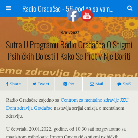
Radio Gradačac - 56 godina sa vama...
19/01/2022
Sutra U Programu Radio Gradačca O Stigmi
Psihičkih Bolesti I Kako Se Protiv Nje Boriti
Share
Tweet
Pin
Mail
SMS
Radio Gradačac zajedno sa
Centrom za mentalno zdravlje JZU
Dom zdravlja Gradačac
nastavlja serijal emisija o mentalnom
zdravlju.
U četvrtak, 20.01.2022. godine, od 10:30 sati razgovaramo sa
magistrom psihologije Irmom Omeragić o stigmi psihičkih