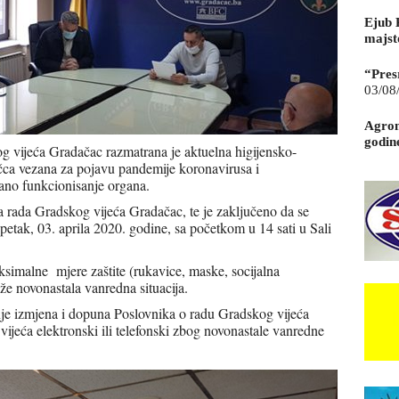
Ejub 
majst
“Pres
03/08
Agrom
godin
og vijeća Gradačac razmatrana je aktuelna higijensko-
čca vezana za pojavu pandemije koronavirusa i
no funkcionisanje organa.
 rada Gradskog vijeća Gradačac, te je zaključeno da se
petak, 03. aprila 2020. godine, sa početkom u 14 sati u Sali
ksimalne mjere zaštite (rukavice, maske, socijalna
laže novonastala vanredna situacija.
je izmjena i dopuna Poslovnika o radu Gradskog vijeća
ijeća elektronski ili telefonski zbog novonastale vanredne