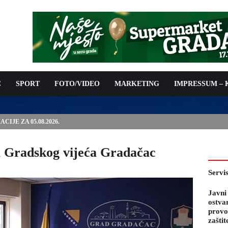
C
SPORT
FOTO/VIDEO
MARKETING
IMPRESSUM –
PODNOŠENJE ZAHTJEVA ZA OSTVARIVANJE PRAVA NA
 TROŠKOVA PROVOĐENJA PROGRAMA PREVENTIVNIH MJERA
 KOZA
a Gradskog vijeća Gradačac
Servi
Javni
ostva
provo
zaštit