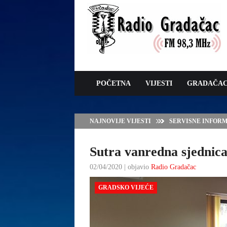
POČETNA
VIJESTI
GRADAČA
NAJNOVIJE VIJESTI
JAVNI POZIV ZA 
SUFINANSIRANJE
ZAŠTITE OVACA I
Sutra vanredna sjednic
02/04/2020 | objavio
Radio Gradačac
GRADSKO VIJEĆE