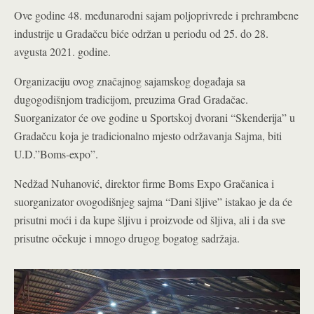
Ove godine 48. međunarodni sajam poljoprivrede i prehrambene
industrije u Gradačcu biće održan u periodu od 25. do 28.
avgusta 2021. godine.
Organizaciju ovog značajnog sajamskog događaja sa
dugogodišnjom tradicijom, preuzima Grad Gradačac.
Suorganizator će ove godine u Sportskoj dvorani “Skenderija” u
Gradačcu koja je tradicionalno mjesto održavanja Sajma, biti
U.D.”Boms-expo”.
Nedžad Nuhanović, direktor firme Boms Expo Gračanica i
suorganizator ovogodišnjeg sajma “Dani šljive” istakao je da će
prisutni moći i da kupe šljivu i proizvode od šljiva, ali i da sve
prisutne očekuje i mnogo drugog bogatog sadržaja.