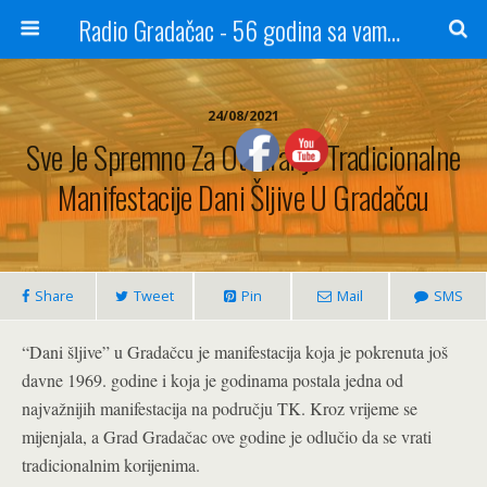
Radio Gradačac - 56 godina sa vama...
24/08/2021
Sve Je Spremno Za Otvaranje Tradicionalne
Manifestacije Dani Šljive U Gradačcu
Share
Tweet
Pin
Mail
SMS
“Dani šljive” u Gradačcu je manifestacija koja je pokrenuta još
davne 1969. godine i koja je godinama postala jedna od
najvažnijih manifestacija na području TK. Kroz vrijeme se
mijenjala, a Grad Gradačac ove godine je odlučio da se vrati
tradicionalnim korijenima.