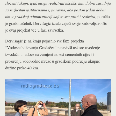
složeni i skupi, ipak mogu realizirati ukoliko ima dobra saradnja
sa različitim institucijama i, naravno, ako postoji jedan dobar
tim u gradskoj administraciji koji to sve prati i realizira
, poručio
je gradonačelnik Dervišagić izražavajući svoje zadovoljstvo što
je ovaj projekat već u fazi završetka.
Dervišagić je na kraju pojasnio sve faze projekta
“Vodosnabdijevanja Gradačca” najavivši uskoro uvođenje
izvođača u radove na zamjeni azbest-cementnih cijevi i
proširenju vodovodne mreže u gradskom području ukupne
dužine preko 40 km.