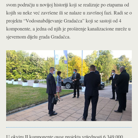
svom području u novijoj historiji koji se realizuje po etapama od
kojih su neke već završene ili se nalaze u završnoj fazi. Radi se o
projektu “Vodosnabdijevanje Gradačca” koji se sastoji od 4
komponente, a jedna od njih je proširenje kanalizacione mreže u
sjevernom dijelu grada Gradačca.
U okviru II komponente ovog projekta vrijednosti 6.349.000