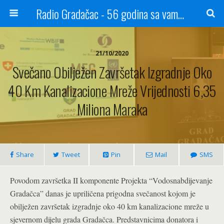
Radio Gradačac - 56 godina sa vama...
21/10/2020
Svečano Obilježen Završetak Izgradnje Oko
40 Km Kanalizacione Mreže Vrijednosti 6,35
Miliona Maraka
Share
Tweet
Pin
Mail
SMS
Povodom završetka II komponente Projekta “Vodosnabdijevanje
Gradačca” danas je upriličena prigodna svečanost kojom je
obilježen završetak izgradnje oko 40 km kanalizacione mreže u
sjevernom dijelu grada Gradačca. Predstavnicima donatora i