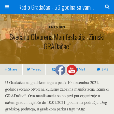
Radio Gradačac - 56 godina sa vama...
11/12/2021
Svečano Otvorena Manifestacija “Zimski
GRADačac”
Share
Tweet
Pin
Mail
SMS
U Gradačcu na gradskom trgu u petak 10. decembra 2021.
godine svečano otvorena kulturno zabavna manifestacija „Zimski
GRADačac“. Ova manifestacija se po prvi put organizuje u
našem gradu i trajat će do 10.01.2021. godine na području užeg
gradskog područja, u gradskom parku i trgu “Alije