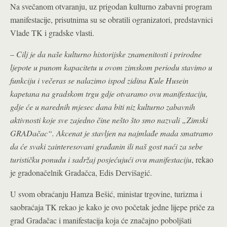
Na svečanom otvaranju, uz prigodan kulturno zabavni program
manifestacije, prisutnima su se obratili ogranizatori, predstavnici
Vlade TK i gradske vlasti.
–
Cilj je da naše kulturno historijske znamenitosti i prirodne
ljepote u punom kapacitetu u ovom zimskom periodu stavimo u
funkciju i večeras se nalazimo ispod zidina Kule Husein
kapetana na gradskom trgu gdje otvaramo ovu manifestaciju,
gdje će u narednih mjesec dana biti niz kulturno zabavnih
aktivnosti koje sve zajedno čine nešto što smo nazvali „Zimski
GRADačac“. Akcenat je stavljen na najmlađe mada smatramo
da će svaki zainteresovani građanin ili naš gost naći za sebe
turističku ponudu i sadržaj posjećujući ovu manifestaciju
, rekao
je gradonačelnik Gradačca, Edis Dervišagić.
U svom obraćanju Hamza Bešić, ministar trgovine, turizma i
saobraćaja TK rekao je kako je ovo početak jedne lijepe priče za
grad Gradačac i manifestacija koja će značajno poboljšati