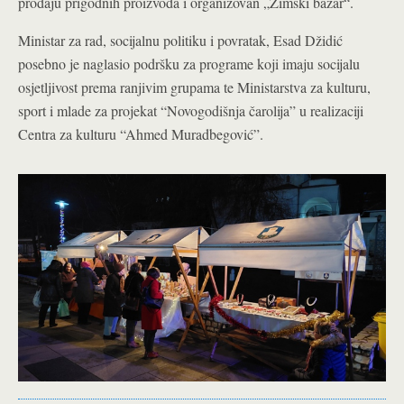
prodaju prigodnih proizvoda i organizovan „Zimski bazar“.
Ministar za rad, socijalnu politiku i povratak, Esad Džidić
posebno je naglasio podršku za programe koji imaju socijalu
osjetljivost prema ranjivim grupama te Ministarstva za kulturu,
sport i mlade za projekat “Novogodišnja čarolija” u realizaciji
Centra za kulturu “Ahmed Muradbegović”.