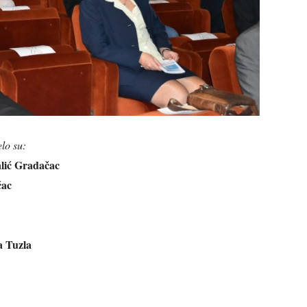
elo su:
lić Gradačac
čac
a Tuzla