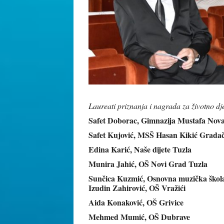
Laureati priznanja i nagrada za životno dj
Safet Doborac, Gimnazija Mustafa Nova
Safet Kujović, MSŠ Hasan Kikić Grada
Edina Karić, Naše dijete Tuzla
Munira Jahić, OŠ Novi Grad Tuzla
Sunčica Kuzmić, Osnovna muzička škol
Izudin Zahirović, OŠ Vražići
Aida Konaković, OŠ Grivice
Mehmed Mumić, OŠ Dubrave