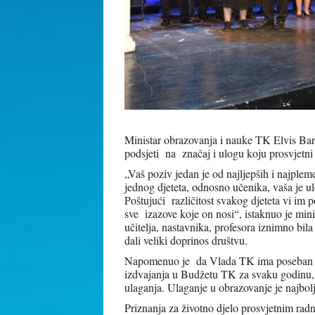
Ministar obrazovanja i nauke TK Elvis Bara
podsjeti na značaj i ulogu koju prosvjetni 
„Vaš poziv jedan je od najljepših i najpleme
jednog djeteta, odnosno učenika, vaša je ul
Poštujući različitost svakog djeteta vi im p
sve izazove koje on nosi“, istaknuo je min
učitelja, nastavnika, profesora iznimno bi
dali veliki doprinos društvu.
Napomenuo je da Vlada TK ima poseban sen
izdvajanja u Budžetu TK za svaku godinu, a
ulaganja. Ulaganje u obrazovanje je najbolj
Priznanja za životno djelo prosvjetnim radn