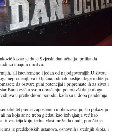
ković kazao je da je Svjetski dan učitelja prilika da
radnici imaju u društvu.
ntijih, ali istovremeno i jedan od najodgovornijih.U životu
oga neprocjenjljiva i ključna, odmah poslije uloge roditelja.
omažete da ostvare puni potencijal i pripremate ih za život i
istar Baraković u svom obraćanju, potcrtavši da je uloga
la vidljiva u prethodnom periodu, kada su u doba pandemije
zibilitet prema zaposlenim u obrazovanju, što pokazuju i
li na koja se ne treba gledati kao izdvajanja već kao
a investicija koju ijedna vlast može da uradi, poručio je.
icima iz predškolskih ustanova, osnovnih i srednjih škola, i