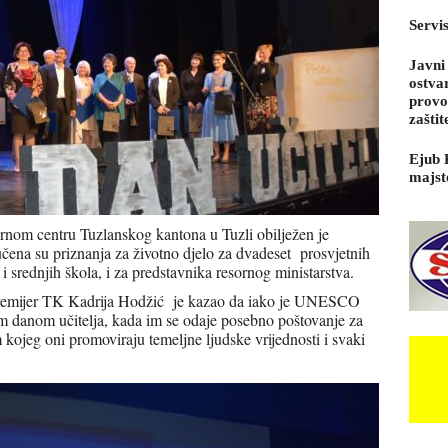
Servi
Javni
ostva
provo
zaštit
Ejub 
majst
om centru Tuzlanskog kantona u Tuzli obilježen je
učena su priznanja za životno djelo za dvadeset prosvjetnih
i srednjih škola, i za predstavnika resornog ministarstva.
 premijer TK Kadrija Hodžić je kazao da iako je UNESCO
im danom učitelja, kada im se odaje posebno poštovanje za
 kojeg oni promoviraju temeljne ljudske vrijednosti i svaki