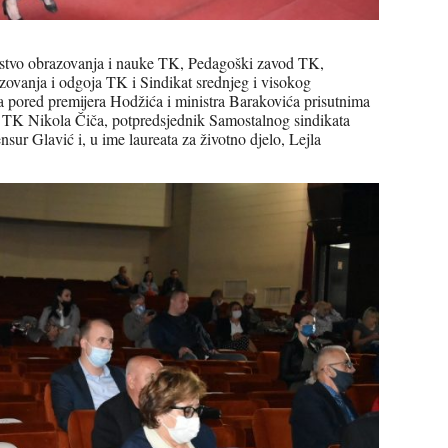
arstvo obrazovanja i nauke TK, Pedagoški zavod TK,
zovanja i odgoja TK i Sindikat srednjeg i visokog
a pored premijera Hodžića i ministra Barakovića prisutnima
da TK Nikola Čiča, potpredsjednik Samostalnog sindikata
ur Glavić i, u ime laureata za životno djelo, Lejla