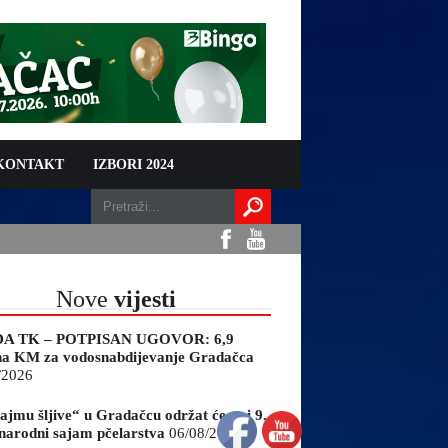
 KONTAKT
IZBORI 2024
Nove
vijesti
A TK – POTPISAN UGOVOR: 6,9
na KM za vodosnabdijevanje Gradačca
/2026
ajmu šljive“ u Gradačcu održat će se i 9.
arodni sajam pčelarstva
06/08/2026