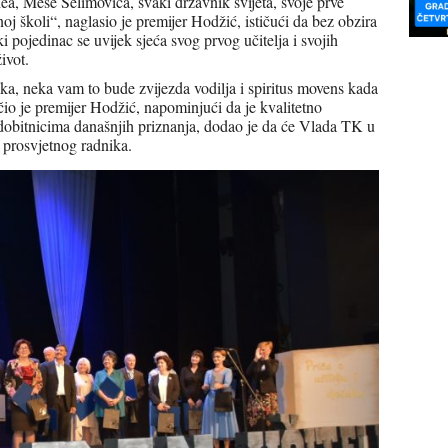
ea, Meše Selimovića, svaki državnik svijeta, svoje prve
oj školi“, naglasio je premijer Hodžić, ističući da bez obzira
ki pojedinac se uvijek sjeća svog prvog učitelja i svojih
ivot.
ika, neka vam to bude zvijezda vodilja i spiritus movens kada
učio je premijer Hodžić, napominjući da je kvalitetno
 dobitnicima današnjih priznanja, dodao je da će Vlada TK u
 prosvjetnog radnika.