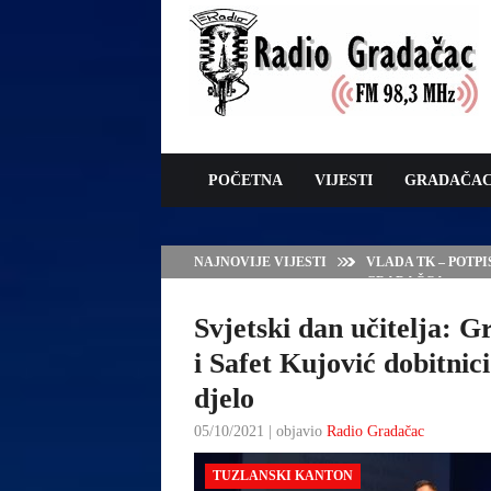
POČETNA
VIJESTI
GRADAČA
NAJNOVIJE VIJESTI
NA „SAJMU ŠLJIV
PČELARSTVA
Svjetski dan učitelja: 
i Safet Kujović dobitnic
djelo
05/10/2021 | objavio
Radio Gradačac
TUZLANSKI KANTON