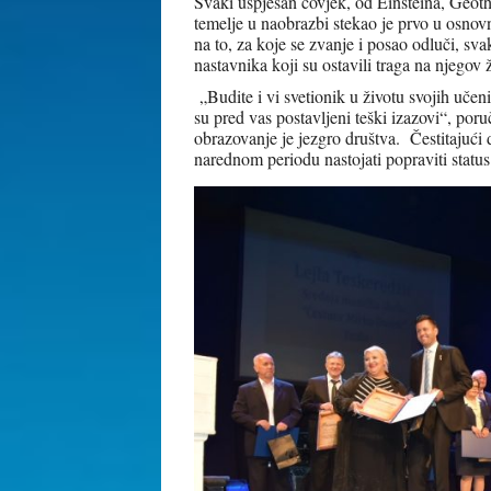
Svaki uspješan čovjek, od Einsteina, Geoth
temelje u naobrazbi stekao je prvo u osnovn
na to, za koje se zvanje i posao odluči, sva
nastavnika koji su ostavili traga na njegov ž
„Budite i vi svetionik u životu svojih učen
su pred vas postavljeni teški izazovi“, por
obrazovanje je jezgro društva. Čestitajući
narednom periodu nastojati popraviti status