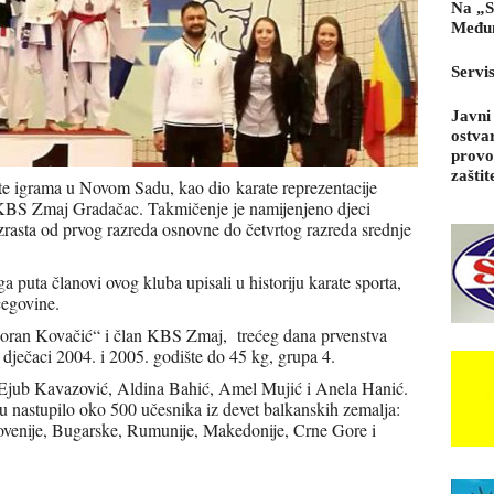
Na „S
Međun
Servi
Javni
ostva
provo
zaštit
e igrama u Novom Sadu, kao dio karate reprezentacije
 KBS Zmaj Gradačac. Takmičenje je namijenjeno djeci
uzrasta od prvog razreda osnovne do četvrtog razreda srednje
 puta članovi ovog kluba upisali u historiju karate sporta,
cegovine.
Goran Kovačić“ i član KBS Zmaj, trećeg dana prvenstva
e dječaci 2004. i 2005. godište do 45 kg, grupa 4.
 i Ejub Kavazović, Aldina Bahić, Amel Mujić i Anela Hanić.
ju nastupilo oko 500 učesnika iz devet balkanskih zemalja:
ovenije, Bugarske, Rumunije, Makedonije, Crne Gore i