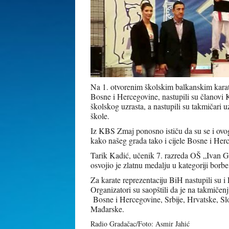
Na 1. otvorenim školskim balkanskim karat
Bosne i Hercegovine, nastupili su članovi
školskog uzrasta, a nastupili su takmičari 
škole.
Iz KBS Zmaj ponosno ističu da su se i ovoga
kako našeg grada tako i cijele Bosne i Her
Tarik Kadić, učenik 7. razreda OŠ „Ivan 
osvojio je zlatnu medalju u kategoriji borb
Za karate reprezentaciju BiH nastupili su
Organizatori su saopštili da je na takmičen
Bosne i Hercegovine, Srbije, Hrvatske, Sl
Mađarske.
Radio Gradačac/Foto: Asmir Jahić