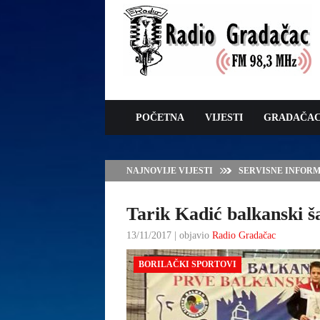
POČETNA
VIJESTI
GRADAČA
NAJNOVIJE VIJESTI
SERVISNE INFORMAC
Tarik Kadić balkanski 
13/11/2017 | objavio
Radio Gradačac
BORILAČKI SPORTOVI