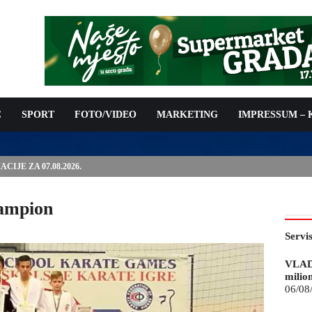
C
SPORT
FOTO/VIDEO
MARKETING
IMPRESSUM –
IJE ZA 07.08.2026.
šampion
Servi
VLAD
milio
06/08