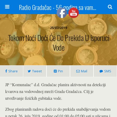
Radio Gradačac - 56 godina sa vama...
25/07/2019
Tokom Noći Doći Će Do Prekida U Isporuci
Vode
Share
Tweet
Pin
Mail
SMS
JP “Komunalac” d.d. Gradačac planira aktivnosti na detekciji
kvarova na vodovodnoj mreži Grada Gradačca. Cilj je
utvrđivanje fizičkih gubitaka vode.
Zbog planiranih radova doći će do prekida snabdijevanja vodom
u petak 26. jula 2019. godine od 01:00 do 05:00 sati u ulicama i