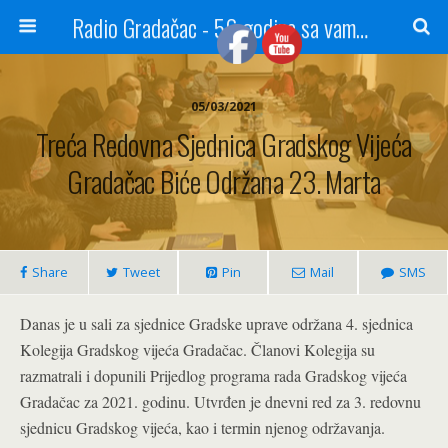
Radio Gradačac - 56 godina sa vama...
05/03/2021
Treća Redovna Sjednica Gradskog Vijeća
Gradačac Biće Održana 23. Marta
Share
Tweet
Pin
Mail
SMS
Danas je u sali za sjednice Gradske uprave održana 4. sjednica
Kolegija Gradskog vijeća Gradačac. Članovi Kolegija su
razmatrali i dopunili Prijedlog programa rada Gradskog vijeća
Gradačac za 2021. godinu. Utvrđen je dnevni red za 3. redovnu
sjednicu Gradskog vijeća, kao i termin njenog održavanja.