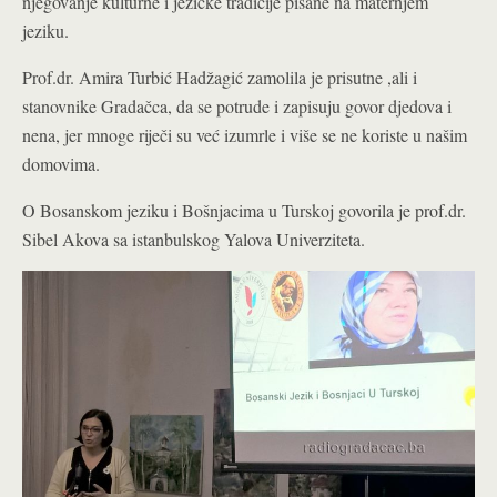
njegovanje kulturne i jezičke tradicije pisane na maternjem
jeziku.
Prof.dr. Amira Turbić Hadžagić zamolila je prisutne ,ali i
stanovnike Gradačca, da se potrude i zapisuju govor djedova i
nena, jer mnoge riječi su već izumrle i više se ne koriste u našim
domovima.
O Bosanskom jeziku i Bošnjacima u Turskoj govorila je prof.dr.
Sibel Akova sa istanbulskog Yalova Univerziteta.