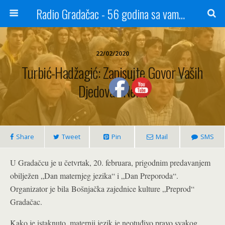
Radio Gradačac - 56 godina sa vama...
22/02/2020
Turbić-Hadžagić: Zapisujte Govor Vaših
Djedova I Nena
Share
Tweet
Pin
Mail
SMS
U Gradačcu je u četvrtak, 20. februara, prigodnim predavanjem
obilježen „Dan maternjeg jezika“ i „Dan Preporoda“.
Organizator je bila Bošnjačka zajednice kulture „Preprod“
Gradačac.
Kako je istaknuto, maternji jezik je neotuđivo pravo svakog