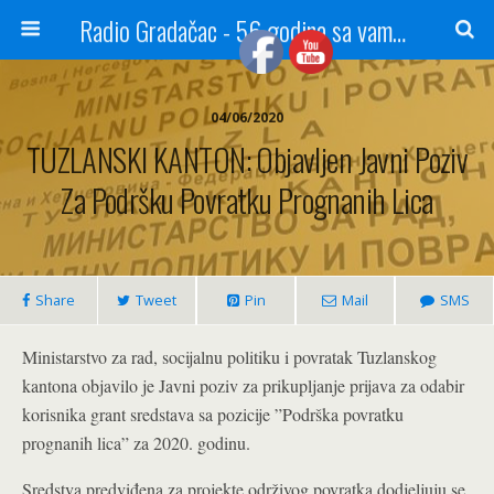
Radio Gradačac - 56 godina sa vama...
04/06/2020
TUZLANSKI KANTON: Objavljen Javni Poziv
Za Podršku Povratku Prognanih Lica
Share
Tweet
Pin
Mail
SMS
Ministarstvo za rad, socijalnu politiku i povratak Tuzlanskog
kantona objavilo je Javni poziv za prikupljanje prijava za odabir
korisnika grant sredstava sa pozicije ”Podrška povratku
prognanih lica” za 2020. godinu.
Sredstva predviđena za projekte održivog povratka dodjeljuju se