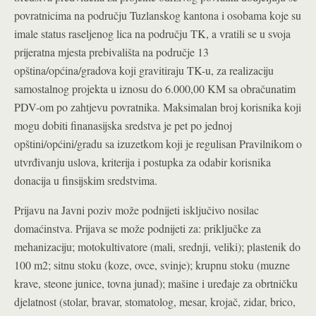
povratnicima na području Tuzlanskog kantona i osobama koje su
imale status raseljenog lica na području TK, a vratili se u svoja
prijeratna mjesta prebivališta na područje 13
opština/općina/gradova koji gravitiraju TK-u, za realizaciju
samostalnog projekta u iznosu do 6.000,00 KM sa obračunatim
PDV-om po zahtjevu povratnika. Maksimalan broj korisnika koji
mogu dobiti finanasijska sredstva je pet po jednoj
opštini/općini/gradu sa izuzetkom koji je regulisan Pravilnikom o
utvrđivanju uslova, kriterija i postupka za odabir korisnika
donacija u finsijskim sredstvima.
Prijavu na Javni poziv može podnijeti isključivo nosilac
domaćinstva. Prijava se može podnijeti za: priključke za
mehanizaciju; motokultivatore (mali, srednji, veliki); plastenik do
100 m2; sitnu stoku (koze, ovce, svinje); krupnu stoku (muzne
krave, steone junice, tovna junad); mašine i uređaje za obrtničku
djelatnost (stolar, bravar, stomatolog, mesar, krojač, zidar, brico,