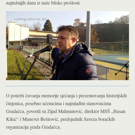
najtužnijih dana iz naše bliske prošlosti.
O potrebi čuvanja memorije sjećanja i prezentovanju historijskih
činjenica, posebno učenicima i najmlađim stanovnicima
Gradačca, govorili su Zijad Mahmutović, direktor MSŠ „Hasan
Kikić“ i Munever Beširović, predsjednik Saveza boračkih
organizacija grada Gradačca.