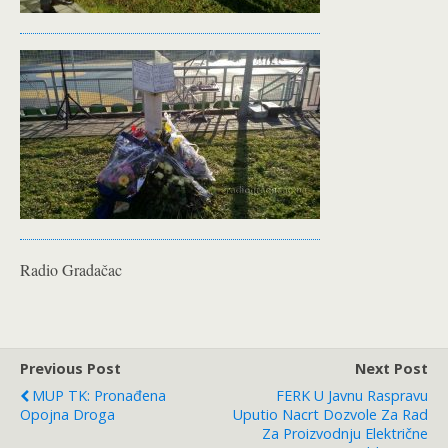
Radio Gradačac
Previous Post
Next Post
MUP TK: Pronađena
FERK U Javnu Raspravu
Opojna Droga
Uputio Nacrt Dozvole Za Rad
Za Proizvodnju Električne