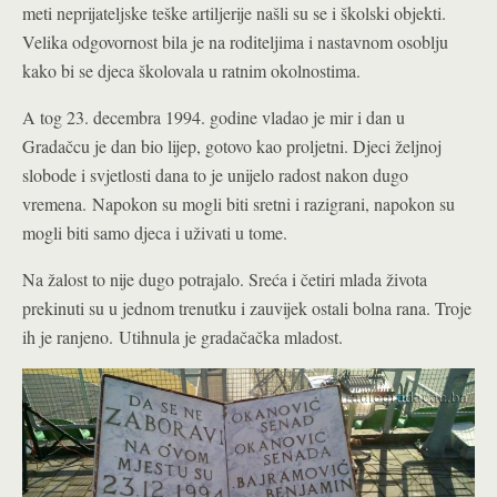
meti neprijateljske teške artiljerije našli su se i školski objekti.
Velika odgovornost bila je na roditeljima i nastavnom osoblju
kako bi se djeca školovala u ratnim okolnostima.
A tog 23. decembra 1994. godine vladao je mir i dan u
Gradačcu je dan bio lijep, gotovo kao proljetni. Djeci željnoj
slobode i svjetlosti dana to je unijelo radost nakon dugo
vremena.
Napokon su mogli biti sretni i razigrani, napokon su
mogli biti samo djeca i uživati u tome.
Na žalost to nije dugo potrajalo. Sreća i četiri mlada života
prekinuti su u jednom trenutku i zauvijek ostali bolna rana. Troje
ih je ranjeno.
Utihnula je gradačačka mladost.