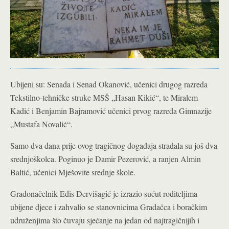
Ubijeni su: Senada i Senad Okanović, učenici drugog razreda
Tekstilno-tehničke struke MSŠ „Hasan Kikić“, te Miralem
Kadić i Benjamin Bajramović učenici prvog razreda Gimnazije
„Mustafa Novalić“.
Samo dva dana prije ovog tragičnog događaja stradala su još dva
srednjoškolca. Poginuo je Damir Pezerović, a ranjen Almin
Baltić, učenici Mješovite srednje škole.
Gradonačelnik Edis Dervišagić je izrazio sućut roditeljima
ubijene djece i zahvalio se stanovnicima Gradačca i boračkim
udruženjima što čuvaju sjećanje na jedan od najtragičnijih i