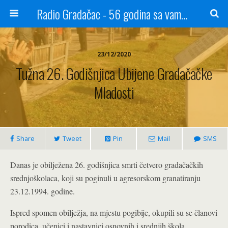
Radio Gradačac - 56 godina sa vama...
23/12/2020
Tužna 26. Godišnjica Ubijene Gradačačke
Mladosti
Share
Tweet
Pin
Mail
SMS
Danas je obilježena 26. godišnjica smrti četvero gradačačkih
srednjoškolaca, koji su poginuli u agresorskom granatiranju
23.12.1994. godine.
Ispred spomen obilježja, na mjestu pogibije, okupili su se članovi
porodica, učenici i nastavnici osnovnih i srednjih škola,