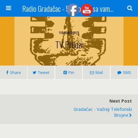
Radio Gradačac - 56 godina sa vama...
19/08/2015
TV Prilozi
Share
Tweet
Pin
Mail
SMS
Next Post
Gradačac - Važniji Telefonski
Brojevi