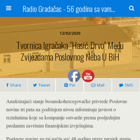
Radio Gradačac - 56 godina sa vama...
12/02/2020
Tvornica Igračaka “Hasić-Drvo” Među
Zvijezdama Poslovnog Neba U BiH
Share
Tweet
Pin
Mail
SMS
Analizirajući stanje bosanskohercegovačke privrede Poslovne
novine tri puta na godišnjem nivou informiraju javnost o
rezultatima koje su kompanije ostvarile prema posljednjim
predanim završnim finansijskim izvještajima.
Poslovne novine na taj način već 48 godina prave presjek stanja