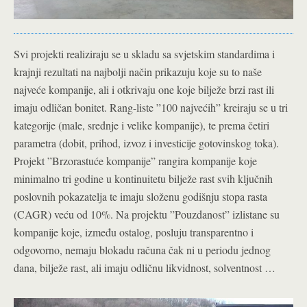
Svi projekti realiziraju se u skladu sa svjetskim standardima i
krajnji rezultati na najbolji način prikazuju koje su to naše
najveće kompanije, ali i otkrivaju one koje bilježe brzi rast ili
imaju odličan bonitet. Rang-liste ”100 najvećih” kreiraju se u tri
kategorije (male, srednje i velike kompanije), te prema četiri
parametra (dobit, prihod, izvoz i investicije gotovinskog toka).
Projekt ”Brzorastuće kompanije” rangira kompanije koje
minimalno tri godine u kontinuitetu bilježe rast svih ključnih
poslovnih pokazatelja te imaju složenu godišnju stopa rasta
(CAGR) veću od 10%. Na projektu ”Pouzdanost” izlistane su
kompanije koje, između ostalog, posluju transparentno i
odgovorno, nemaju blokadu računa čak ni u periodu jednog
dana, bilježe rast, ali imaju odličnu likvidnost, solventnost …