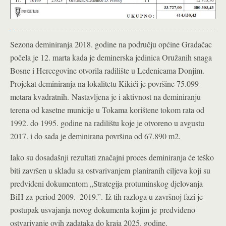
Sezona deminiranja 2018. godine na području općine Gradačac
počela je 12. marta kada je deminerska jedinica Oružanih snaga
Bosne i Hercegovine otvorila radilište u Ledenicama Donjim.
Projekat deminiranja na lokalitetu Kikići je površine 75.099
metara kvadratnih.
Nastavljena je i aktivnost na deminiranju
terena od kasetne municije u Tokama korištene tokom rata od
1992. do 1995. godine na radilištu koje je otvoreno u avgustu
2017. i do sada je deminirana površina od 67.890 m2.
Iako su dosadašnji rezultati značajni proces deminiranja će teško
biti završen u skladu sa ostvarivanjem planiranih ciljeva koji su
predviđeni dokumentom „Strategija protuminskog djelovanja
BiH za period 2009.–2019.”. Iż tih razloga u završnoj fazi je
postupak usvajanja novog dokumenta kojim je predviđeno
ostvarivanje ovih zadataka do kraja 2025. godine.