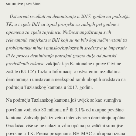
sumnjive površine.
–
Ostvareni rezultati na deminiranju u 2017. godini na području
TK, a i cijele BiH su ispod prosjeka za zadnjih pet godine i
opomena za cijelu zajednicu. Nužnost angažiranja svih
relevantnih subjekata u BiH koji su na bilo koji način vezani za
problematiku mina i minskoeksplozivnih sredstava je imperativ
ili će proces deminiranja potrajati znatno duže od planski
predviđenih rokova
, zaključak je Kantonalne uprave Civilne
zaštite (KUCZ) Tuzla u Informaciji o ostvarenim rezultatima
deminiranja i uništavanja neeksplodiranih ubojitih sredstava na
području Tuzlanskog kantona u 2017. godini.
Na području Tuzlanskog kantona još uvijek se kao sumnjiva
2
površina vodi oko 80 miliona m
ili 3,1% od ukupne površine
kantona. Zahvaljujući izuzetno intenzivnom deminiraju općina
Gradačac više se ne nalazi u vrhu općina po veličini sumnjive
površine u TK. Prema procjenama BH MAC-a ukupna rizična