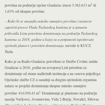
2
površina na području općine Gradačac iznosi 3.362.613 m
ili
1,63% od ukupne površine.
–
Kako bi se smanjila minsko sumnjiva površina i nastavio
započeti proces Vlada Tuzlanskog kantona je u januaru
prihvatila Listu prioriteta deminiranja na području Tuzlanskog
kantona za 2018. godinu u kojoj su u potpunosti ispoštovani
općinski planovi i prioriteti deminiranja
, navode iz KUCZ
Tuzla.
Kako je za Radio Gradačac potvrđeno iz Službe Civilne zaštite
Gradačac u 2018. godini na usvojenoj Listi prioriteta za
deminiranje od strane nadležnih institucija a na osnovu prijedloga
Općinske službe CZ u saradnji sa drugim općinskim organima
nalaze se projekti deminiranja ukupne minsko sumnjive
2.
površine 414.030,43 m
Deminiranje je planirano na području
naselja Vučkovci, Avramovina, Vida 2-Bučje, Novalići, Sibovac