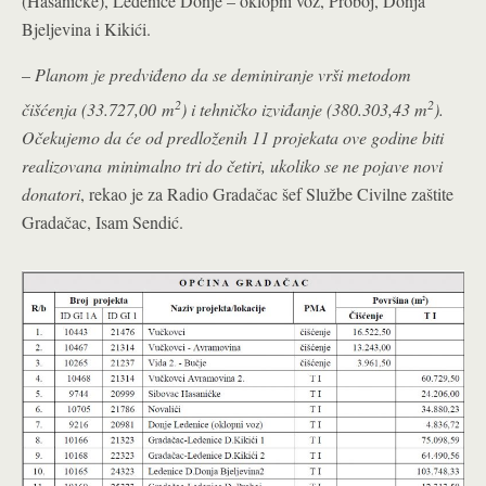
(Hasanićke), Ledenice Donje – oklopni voz, Proboj, Donja
Bjeljevina i Kikići.
–
Planom je predviđeno da se deminiranje vrši metodom
2
2
čišćenja (33.727,00 m
) i tehničko izviđanje (380.303,43 m
).
Očekujemo da će od predloženih 11 projekata ove godine biti
realizovana minimalno tri do četiri, ukoliko se ne pojave novi
donatori
, rekao je za Radio Gradačac šef Službe Civilne zaštite
Gradačac, Isam Sendić.