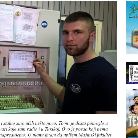
 i stalno smo učili nešto novo. To mi je dosta pomoglo u
stvari koje sam radio i u Turskoj. Ovo je posao koji nema
an napredujemo. U planu imam da upišem Mašinski fakultet