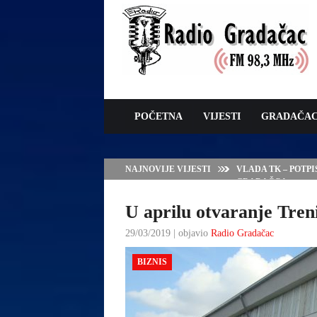
POČETNA
VIJESTI
GRADAČA
NAJNOVIJE VIJESTI
VLADA TK – POTP
GRADAČCA
U aprilu otvaranje Tren
29/03/2019 | objavio
Radio Gradačac
BIZNIS