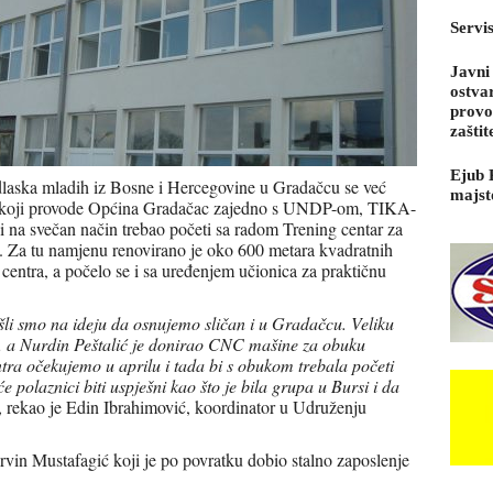
Servi
Javni
ostva
provo
zaštit
Ejub 
odlaska mladih iz Bosne i Hercegovine u Gradačcu se već
majst
at koji provode Općina Gradačac zajedno s UNDP-om, TIKA-
i na svečan način trebao početi sa radom Trening centar za
i. Za tu namjenu renovirano je oko 600 metara kvadratnih
 centra, a počelo se i sa uređenjem učionica za praktičnu
šli smo na ideju da osnujemo sličan i u Gradačcu. Veliku
a, a Nurdin Peštalić je donirao CNC mašine za obuku
tra očekujemo u aprilu i tada bi s obukom trebala početi
polaznici biti uspješni kao što je bila grupa u Bursi i da
, rekao je Edin Ibrahimović, koordinator u Udruženju
vin Mustafagić koji je po povratku dobio stalno zaposlenje