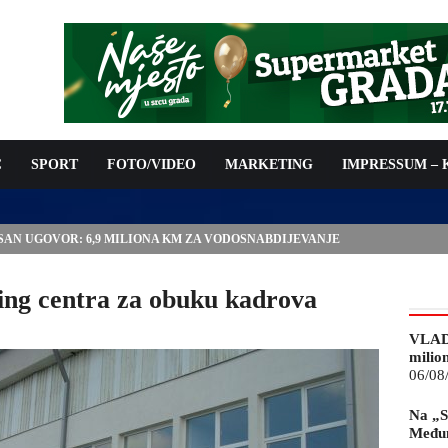
C
SPORT
FOTO/VIDEO
MARKETING
IMPRESSUM –
ISAN UGOVOR: 6,9 MILIONA KM ZA VODOSNABDIJEVANJE
ing centra za obuku kadrova
VLAD
milio
06/08
Na „S
Međun