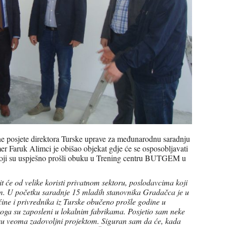
e posjete direktora Turske uprave za međunarodnu saradnju
r Faruk Alimci je obišao objekat gdje će se osposobljavati
 koji su uspješno prošli obuku u Trening centru BUTGEM u
t će od velike koristi privatnom sektoru, poslodavcima koji
m. U početku saradnje 15 mladih stanovnika Gradačca je u
ine i privrednika iz Turske obučeno prošle godine u
a su zaposleni u lokalnim fabrikama. Posjetio sam neke
vi su veoma zadovoljni projektom. Siguran sam da će, kada