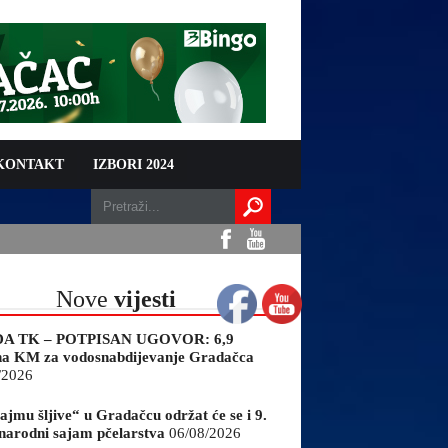
 KONTAKT
IZBORI 2024
Nove
vijesti
A TK – POTPISAN UGOVOR: 6,9
na KM za vodosnabdijevanje Gradačca
/2026
ajmu šljive“ u Gradačcu održat će se i 9.
arodni sajam pčelarstva
06/08/2026