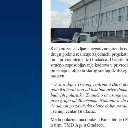
S ciljem zaustavljanja negativnog trenda 
drugu godinu realizuje zajednički projek
om i privrednicima iz Gradačca.
U aprilu b
stručno osposobljavanje kadrova u privred
prostorija u objektu starog srednjoškolskog
nastavu.
–
U saradnji s Trening centrom u Bursi do
podršku imali smo od lokalnih privrednik
budućih polaznika. Zvanično otvaranje cen
prva grupa od 20 učenika. Nadamo se da će 
će odmah po završetku obuke dobiti posao
Trening centar Gradačac.
Među polaznicima obuke u Bursi bio je i Er
u firmi TMD Ags u Gradačcu.