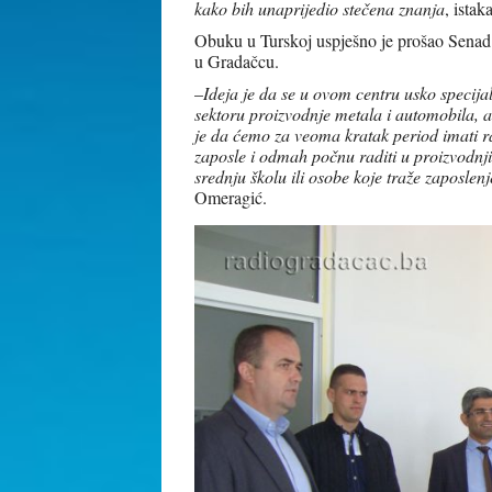
kako bih unaprijedio stečena znanja
, istak
Obuku u Turskoj uspješno je prošao Senad 
u Gradačcu.
–
Ideja je da se u ovom centru usko specija
sektoru proizvodnje metala i automobila, a 
je da ćemo za veoma kratak period imati ra
zaposle i odmah počnu raditi u proizvodnji. 
srednju školu ili osobe koje traže zaposlen
Omeragić.