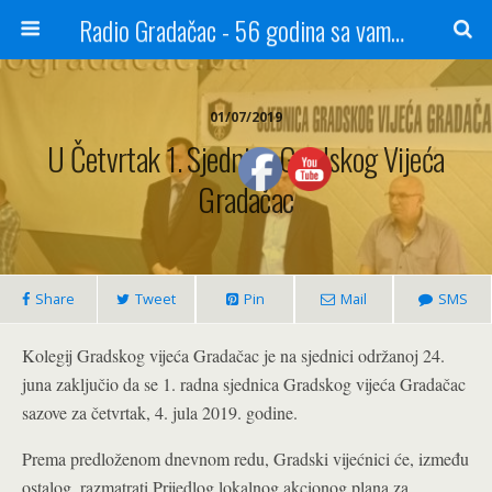
Radio Gradačac - 56 godina sa vama...
01/07/2019
U Četvrtak 1. Sjednica Gradskog Vijeća
Gradačac
Share
Tweet
Pin
Mail
SMS
Kolegij Gradskog vijeća Gradačac je na sjednici održanoj 24.
juna zaključio da se 1. radna sjednica Gradskog vijeća Gradačac
sazove za četvrtak, 4. jula 2019. godine.
Prema predloženom dnevnom redu, Gradski vijećnici će, između
ostalog, razmatrati Prijedlog lokalnog akcionog plana za