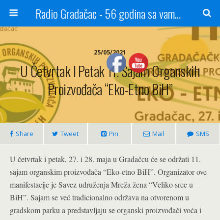
Radio Gradačac - 56 godina sa vama...
25/05/2021
U Četvrtak I Petak 11. Sajam Organskih
Proizvođača “Eko-Etno BiH”
Share
Tweet
Pin
Mail
SMS
U četvrtak i petak, 27. i 28. maja u Gradačcu će se održati 11.
sajam organskim proizvođača “Eko-etno BiH”. Organizator ove
manifestacije je Savez udruženja Mreža žena “Veliko srce u
BiH”. Sajam se već tradicionalno održava na otvorenom u
gradskom parku a predstavljaju se organski proizvođači voća i