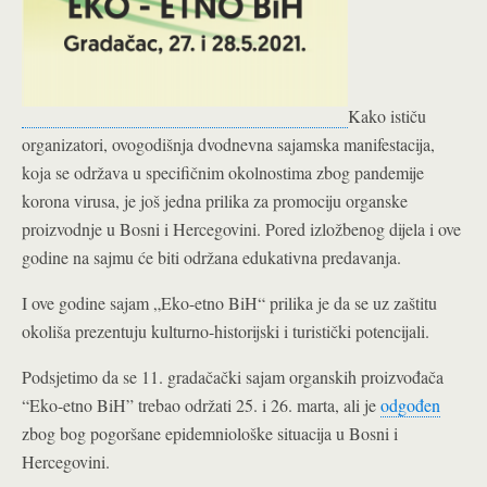
Kako ističu
organizatori, ovogodišnja dvodnevna sajamska manifestacija,
koja se održava u specifičnim okolnostima zbog pandemije
korona virusa, je još jedna prilika za promociju organske
proizvodnje u Bosni i Hercegovini. Pored izložbenog dijela i ove
godine na sajmu će biti održana edukativna predavanja.
I ove godine sajam „Eko-etno BiH“ prilika je da se uz zaštitu
okoliša prezentuju kulturno-historijski i turistički potencijali.
Podsjetimo da se 11. gradačački sajam organskih proizvođača
“Eko-etno BiH” trebao održati 25. i 26. marta, ali je
odgođen
zbog bog pogoršane epidemniološke situacija u Bosni i
Hercegovini.