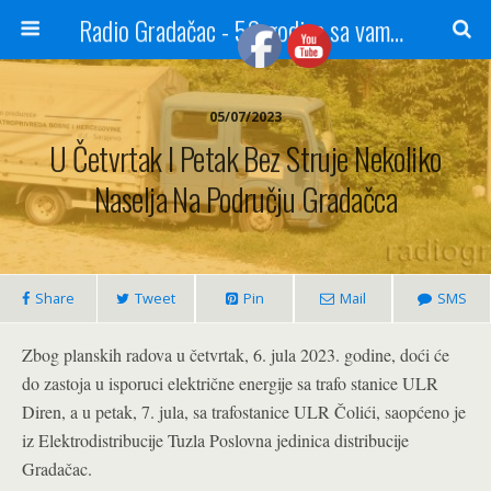
Radio Gradačac - 56 godina sa vama...
05/07/2023
U Četvrtak I Petak Bez Struje Nekoliko
Naselja Na Području Gradačca
Share
Tweet
Pin
Mail
SMS
Zbog planskih radova u četvrtak, 6. jula 2023. godine, doći će
do zastoja u isporuci električne energije sa trafo stanice ULR
Diren, a u petak, 7. jula, sa trafostanice ULR Čolići, saopćeno je
iz Elektrodistribucije Tuzla Poslovna jedinica distribucije
Gradačac.